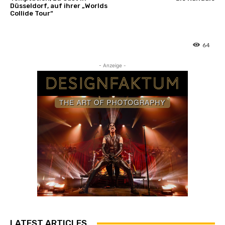
Düsseldorf, auf ihrer „Worlds
Collide Tour“
64
- Anzeige -
LATEST ARTICLES