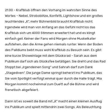
21:00 – Kraftklub öffnen den Vorhang im wahrsten Sinne des
Wortes – Nebel, Stroboblitze, Konfetti, Lightshow und ein großes
leuchtendes „K“, mehr Bühnenbild braucht Kraftklub nicht.
Irgendwie wird man von Anfang an das Gefühl nicht los das
Kraftklub sich um 4000 Stimmen erweitert hat und es klingt
einfach geil. Keiner der Fans wird Morgen ohne Muskelkater
aufstehen, den die Arme gehen niemals runter. Wenn der Boden
des Palldiums bebt muss wohl Kraftklub zu Besuch sein. Es gibt
eine kurze Showeinlage mit dem Glücksrad – Sarah aus dem
Publikum darf sich als Glücksfee betätigen. Sie dreht und das Rad
Stoppt bei „Irgendeinen Song“ und Sahrah darf zum Dank
„Stagediven“. Die junge Dame springt beherzt ins Publikum, das
Sie vom Spotlight verfolgt einmal quer durch die Halle trägt. Mia
Morgan kommt nocheinmal zum Duett auf die Bühne und wird
frenetisch abgefeiert.
Dann ist es soweit die Band mit „K“ macht einen kleinen Ausflug
ins Publikum und spielt mittendrin zwei Songs. Als Beleuchtung