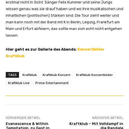
erstmal nicht in Sicht. Sänger Felix Kummer und seine Jungs
wissen genau was sie drauf haben und wo ihre musikalischen und
inhaltlichen (politischen) Stärken sind. Die Tour zieht weiter und
man kann noch mit der Band mit K in Berlin, Leipzig, Frankfurt am
Main und Erfurt abfeiern, das sollte man sich echt nicht entgehen
lassen.
Hier geht es zur Gallerie des Abends:
Konzertbilder
Kraftklu
b
TAGS
Kraftklub
Kraftklub Konzert
Kraftklub Konzertbilder
Kraftklub Live
Prime Entertainment
VORHERIGER ARTIKEL
NÄCHSTER ARTIKEL
Evanescence & Within
Kraftklub – Mit Volldampf in
Temptation, zu Gast in
die Randale