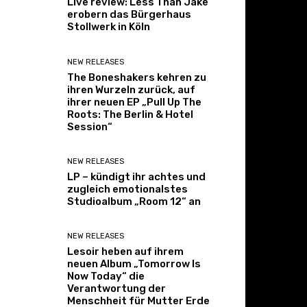
Live review: Less Than Jake
erobern das Bürgerhaus
Stollwerk in Köln
NEW RELEASES
The Boneshakers kehren zu
ihren Wurzeln zurück, auf
ihrer neuen EP „Pull Up The
Roots: The Berlin & Hotel
Session“
NEW RELEASES
LP – kündigt ihr achtes und
zugleich emotionalstes
Studioalbum „Room 12“ an
NEW RELEASES
Lesoir heben auf ihrem
neuen Album „Tomorrow Is
Now Today“ die
Verantwortung der
Menschheit für Mutter Erde