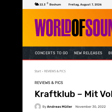
C
22.3
Bochum
Freitag, August 7, 2026
CONCERTS TO GO
NEW RELEASES
B
Start
REVIEWS & PICS
REVIEWS & PICS
Kraftklub – Mit Vo
By
Andreas Müller
November 30, 2022