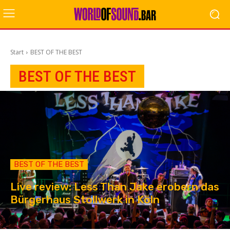
Start
BEST OF THE BEST
BEST OF THE BEST
BEST OF THE BEST
Live review: Less Than Jake erobern das
Bürgerhaus Stollwerk in Köln