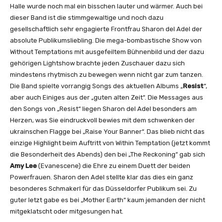
Halle wurde noch mal ein bisschen lauter und wärmer. Auch bei
dieser Band ist die stimmgewaltige und noch dazu
gesellschaftlich sehr engagierte Frontfrau Sharon del Adel der
absolute Publikumsliebling. Die mega-bombastische Show von
Without Temptations mit ausgefeiltem Bühnenbild und der dazu
gehörigen Lightshow brachte jeden Zuschauer dazu sich
mindestens rhytmisch zu bewegen wenn nicht gar zum tanzen.
Die Band spielte vorrangig Songs des aktuellen Albums „
Resist
“,
aber auch Einiges aus der „guten alten Zeit“. Die Messages aus
den Songs von „Resist“ liegen Sharon del Adel besonders am
Herzen, was Sie eindruckvoll bewies mit dem schwenken der
ukrainschen Flagge bei „Raise Your Banner“. Das blieb nicht das
einzige Highlight beim Auftritt von Within Temptation (jetzt kommt
die Besonderheit des Abends) den bei „The Reckoning“ gab sich
Amy Lee
(Evanescene) die Ehre zu einem Duett der beiden
Powerfrauen. Sharon den Adel stellte klar das dies ein ganz
besonderes Schmakerl für das Düsseldorfer Publikum sei. Zu
guter letzt gabe es bei „Mother Earth“ kaum jemanden der nicht
mitgeklatscht oder mitgesungen hat.