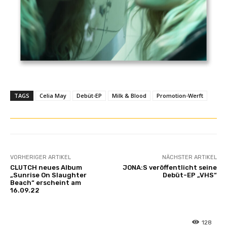
TAGS
Celia May
Debüt-EP
Milk & Blood
Promotion-Werft
VORHERIGER ARTIKEL
NÄCHSTER ARTIKEL
CLUTCH neues Album
JONA:S veröffentlicht seine
„Sunrise On Slaughter
Debüt-EP „VHS“
Beach“ erscheint am
16.09.22
128