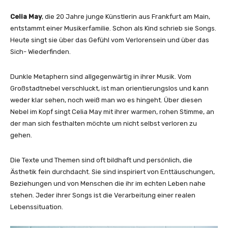
D
r
Celia May
, die 20 Jahre junge Künstlerin aus Frankfurt am Main,
o
entstammt einer Musikerfamilie. Schon als Kind schrieb sie Songs.
w
Heute singt sie über das Gefühl vom Verlorensein und über das
n
Sich- Wiederfinden.
i
n
Dunkle Metaphern sind allgegenwärtig in ihrer Musik. Vom
g
Großstadtnebel verschluckt, ist man orientierungslos und kann
(
weder klar sehen, noch weiß man wo es hingeht. Über diesen
O
Nebel im Kopf singt Celia May mit ihrer warmen, rohen Stimme, an
f
der man sich festhalten möchte um nicht selbst verloren zu
f
gehen.
i
c
Die Texte und Themen sind oft bildhaft und persönlich, die
i
Ästhetik fein durchdacht. Sie sind inspiriert von Enttäuschungen,
a
Beziehungen und von Menschen die ihr im echten Leben nahe
l
stehen. Jeder ihrer Songs ist die Verarbeitung einer realen
M
Lebenssituation.
u
s