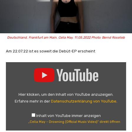
Deutschland. Frankfurt am Main. Celia May. 11.05.2022 Photo: Bernd Roselieb
Am 22.07.22 ist es soweit die Debüt-EP erscheint
„
C
e
l
i
Hier klicken, um den Inhalt von YouTube anzuzeigen.
a
Erfahre mehr in der
Datenschutzerklärung von YouTube
.
M
a
Inhalt von YouTube immer anzeigen
y
„Celia May – Drowning (Official Music Video)“ direkt öffnen
–