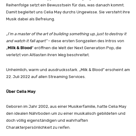
a
Reihenfolge setzt ein Bewusstsein für das, was danach kommt.
n
Damit begleitet uns Celia May durchs Ungewisse. Sie versteht ihre
z
Musik dabei als Befreiung.
e
i
„
I’m a master of the art of building something up, just to destroy it
g
and watch it fall apart“
– diese ersten Songzeilen des Intros von
e
„
Milk & Blood
“ eröffnen die Welt der Next Generation Pop, die
n
verletzt von Altlasten ihren Weg beschreitet.
Unheimlich, warm und ausdrucksstark. „Milk & Blood“ erscheint am
22. Juli 2022 auf allen Streaming Services.
Über Celia May
:
Geboren im Jahr 2002, aus einer Musikerfamilie, hatte Celia May
den idealen Nährboden um zu einer musikalisch gebildeten und
doch völlig eigenständigen und wahrhaften
Charakterpersönlichkeit zu reifen.