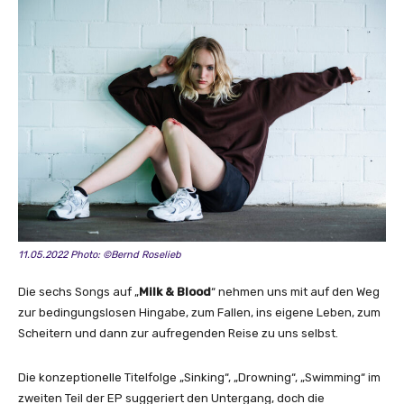
i
c
V
i
d
e
o
)
“
v
o
n
11.05.2022 Photo: ©Bernd Roselieb
Y
o
Die sechs Songs auf „
Milk & Blood
“ nehmen uns mit auf den Weg
u
zur bedingungslosen Hingabe, zum Fallen, ins eigene Leben, zum
T
Scheitern und dann zur aufregenden Reise zu uns selbst.
u
b
Die konzeptionelle Titelfolge „Sinking“, „Drowning“, „Swimming“ im
e
zweiten Teil der EP suggeriert den Untergang, doch die