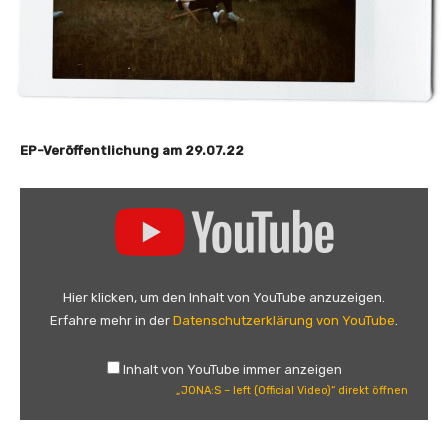
EP-Veröffentlichung am 29.07.22
„
J
O
N
A
Hier klicken, um den Inhalt von YouTube anzuzeigen.
:
Erfahre mehr in der
Datenschutzerklärung von YouTube
.
S
–
Inhalt von YouTube immer anzeigen
l
„JONA:S – left (Official Video)“ direkt öffnen
e
f