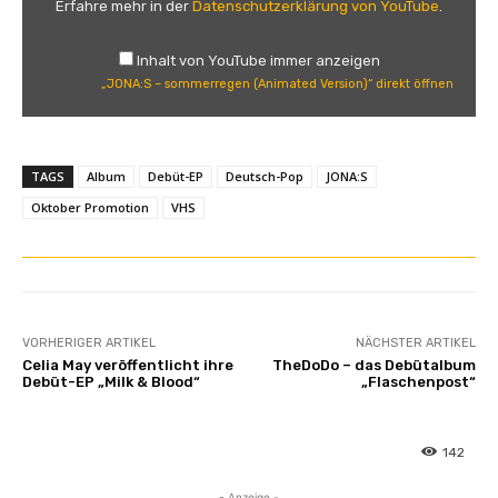
Erfahre mehr in der
Datenschutzerklärung von YouTube
.
S
–
Inhalt von YouTube immer anzeigen
s
„JONA:S – sommerregen (Animated Version)“ direkt öffnen
o
m
m
TAGS
Album
Debüt-EP
Deutsch-Pop
JONA:S
e
r
Oktober Promotion
VHS
r
e
g
e
n
VORHERIGER ARTIKEL
NÄCHSTER ARTIKEL
(
Celia May veröffentlicht ihre
TheDoDo – das Debütalbum
A
Debüt-EP „Milk & Blood“
„Flaschenpost“
n
i
142
m
a
- Anzeige -