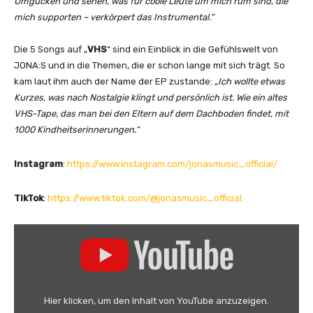
Umgucken und sehen, was für coole Leute um mich rum sind, die
mich supporten – verkörpert das Instrumental.“
Die 5 Songs auf „
VHS
“ sind ein Einblick in die Gefühlswelt von
JONA:S und in die Themen, die er schon lange mit sich trägt. So
kam laut ihm auch der Name der EP zustande:
„Ich wollte etwas
Kurzes, was nach Nostalgie klingt und persönlich ist. Wie ein altes
VHS-Tape, das man bei den Eltern auf dem Dachboden findet, mit
1000 Kindheitserinnerungen.“
Instagram
:
https://www.instagram.com/jonasmusic_official/
TikTok
:
https://www.tiktok.com/@jonasmusic_official
„
J
O
N
A
Hier klicken, um den Inhalt von YouTube anzuzeigen.
: