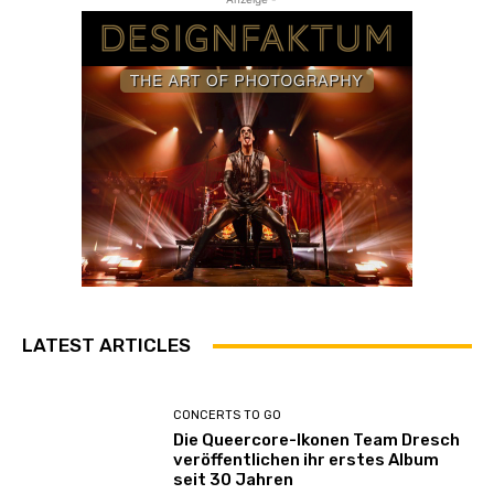
t
e
d
V
e
r
s
i
o
n
)
“
v
o
LATEST ARTICLES
n
Y
CONCERTS TO GO
o
Die Queercore-Ikonen Team Dresch
u
veröffentlichen ihr erstes Album
T
seit 30 Jahren
u