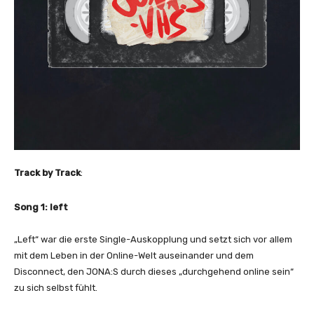
Y
o
u
T
u
b
e
a
n
z
e
Track by Track
:
i
g
Song 1: left
e
n
„Left“ war die erste Single-Auskopplung und setzt sich vor allem
mit dem Leben in der Online-Welt auseinander und dem
Disconnect, den JONA:S durch dieses „durchgehend online sein“
zu sich selbst fühlt.