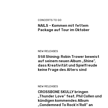
b
e
a
CONCERTS TO GO
n
NAILS – Kommen mit fettem
z
Package auf Tour im Oktober
e
i
g
e
NEW RELEASES
n
Still Shining: Robin Trower beweist
auf seinem neuen Album „Shine“,
dass Kreativität und Spielfreude
keine Frage des Alters sind
NEW RELEASES
CROSSBONE SKULLY bringen
„Thunder Love“ feat. Phil Collen und
kündigen kommendes Album
„Condemned To Rock’n’Roll“ an