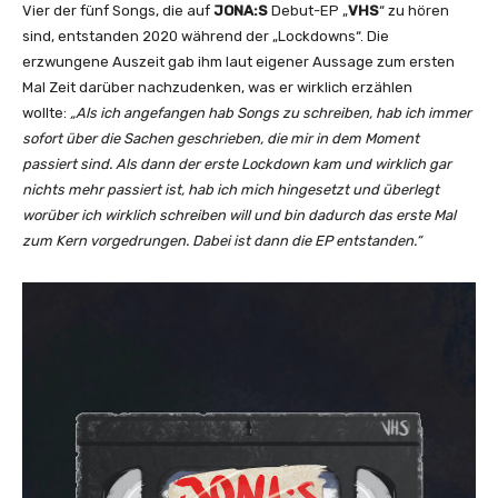
t
Vier der fünf Songs, die auf
JONA:S
Debut-EP „
VHS
“ zu hören
(
sind, entstanden 2020 während der „Lockdowns“. Die
O
erzwungene Auszeit gab ihm laut eigener Aussage zum ersten
f
Mal Zeit darüber nachzudenken, was er wirklich erzählen
f
wollte:
„Als ich angefangen hab Songs zu schreiben, hab ich immer
i
sofort über die Sachen geschrieben, die mir in dem Moment
c
passiert sind. Als dann der erste Lockdown kam und wirklich gar
i
nichts mehr passiert ist, hab ich mich hingesetzt und überlegt
a
worüber ich wirklich schreiben will und bin dadurch das erste Mal
l
zum Kern vorgedrungen. Dabei ist dann die EP entstanden.“
V
i
d
e
o
)
“
v
o
n