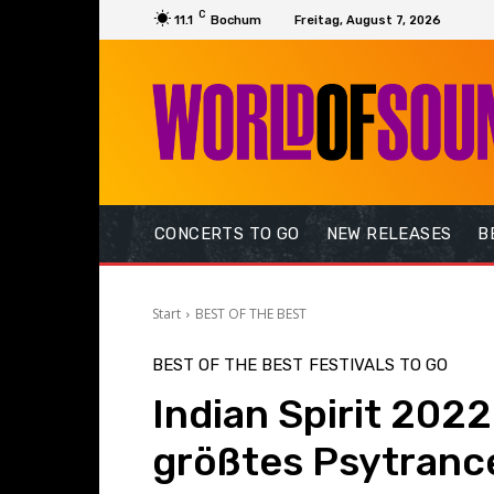
C
11.1
Bochum
Freitag, August 7, 2026
CONCERTS TO GO
NEW RELEASES
B
Start
BEST OF THE BEST
BEST OF THE BEST
FESTIVALS TO GO
Indian Spirit 202
größtes Psytrance