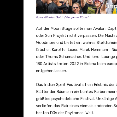
Fotos ©Indian Spirit / Benjamin Ebrecht
Auf der Moon Stage sollte man Avalon, Capt
oder Sun Projekt nicht verpassen. Die Mush
Woodmore und bietet ein wahres Stelldichein 
Kröcher, Karotte, Lexer, Marek Hemmann, Ni
oder Thoms Schumacher. Und Iono-Lounge präse
180 Artists treten 2022 in Eldena beim europ
entgehen lassen.
Das Indian Spirit Festival ist ein Erlebnis d
Blätter der Bäume in ein buntes Farbenmeer 
größtes psychedelische Festival. Unzählige A
vertiefen das Flair eines niemals endenden 
besten DJs der Psytrance-Welt.