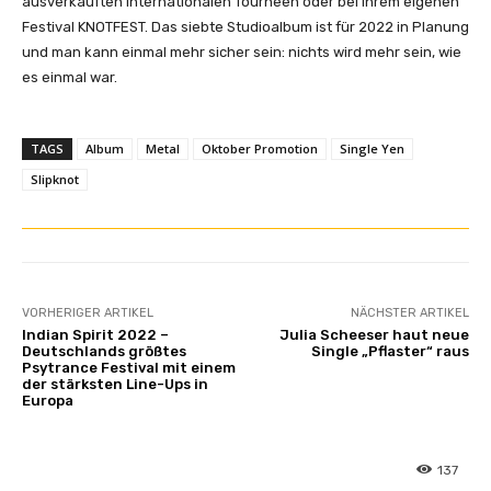
ausverkauften internationalen Tourneen oder bei ihrem eigenen
Festival KNOTFEST. Das siebte Studioalbum ist für 2022 in Planung
und man kann einmal mehr sicher sein: nichts wird mehr sein, wie
es einmal war.
TAGS
Album
Metal
Oktober Promotion
Single Yen
Slipknot
VORHERIGER ARTIKEL
NÄCHSTER ARTIKEL
Indian Spirit 2022 –
Julia Scheeser haut neue
Deutschlands größtes
Single „Pflaster“ raus
Psytrance Festival mit einem
der stärksten Line-Ups in
Europa
137