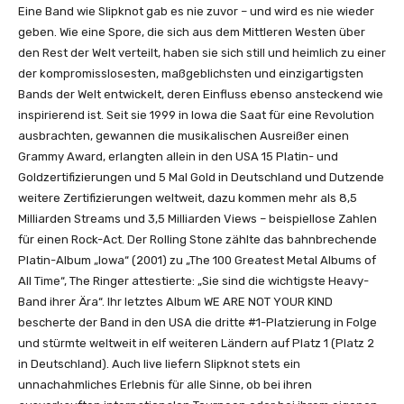
Eine Band wie Slipknot gab es nie zuvor – und wird es nie wieder
geben. Wie eine Spore, die sich aus dem Mittleren Westen über
den Rest der Welt verteilt, haben sie sich still und heimlich zu einer
der kompromisslosesten, maßgeblichsten und einzigartigsten
Bands der Welt entwickelt, deren Einfluss ebenso ansteckend wie
inspirierend ist. Seit sie 1999 in Iowa die Saat für eine Revolution
ausbrachten, gewannen die musikalischen Ausreißer einen
Grammy Award, erlangten allein in den USA 15 Platin- und
Goldzertifizierungen und 5 Mal Gold in Deutschland und Dutzende
weitere Zertifizierungen weltweit, dazu kommen mehr als 8,5
Milliarden Streams und 3,5 Milliarden Views – beispiellose Zahlen
für einen Rock-Act. Der Rolling Stone zählte das bahnbrechende
Platin-Album „Iowa“ (2001) zu „The 100 Greatest Metal Albums of
All Time“, The Ringer attestierte: „Sie sind die wichtigste Heavy-
Band ihrer Ära“. Ihr letztes Album WE ARE NOT YOUR KIND
bescherte der Band in den USA die dritte #1-Platzierung in Folge
und stürmte weltweit in elf weiteren Ländern auf Platz 1 (Platz 2
in Deutschland). Auch live liefern Slipknot stets ein
unnachahmliches Erlebnis für alle Sinne, ob bei ihren