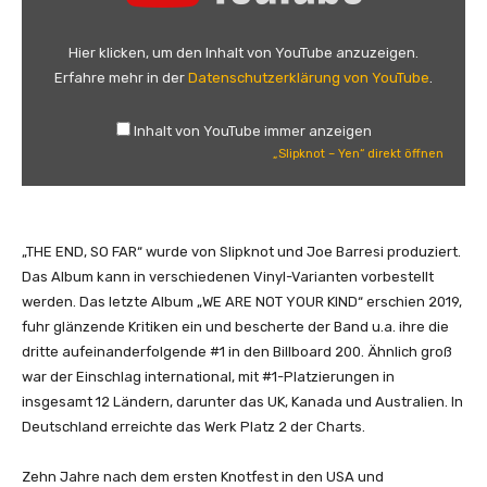
i
p
Hier klicken, um den Inhalt von YouTube anzuzeigen.
k
Erfahre mehr in der
Datenschutzerklärung von YouTube
.
n
o
Inhalt von YouTube immer anzeigen
t
„Slipknot – Yen“ direkt öffnen
–
Y
e
n
„THE END, SO FAR“ wurde von Slipknot und Joe Barresi produziert.
“
Das Album kann in verschiedenen Vinyl-Varianten vorbestellt
v
werden. Das letzte Album „WE ARE NOT YOUR KIND“ erschien 2019,
o
fuhr glänzende Kritiken ein und bescherte der Band u.a. ihre die
n
dritte aufeinanderfolgende #1 in den Billboard 200. Ähnlich groß
Y
war der Einschlag international, mit #1-Platzierungen in
o
insgesamt 12 Ländern, darunter das UK, Kanada und Australien. In
u
Deutschland erreichte das Werk Platz 2 der Charts.
T
u
Zehn Jahre nach dem ersten Knotfest in den USA und