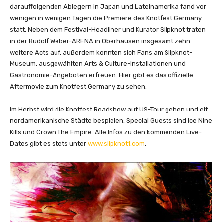
b
darauffolgenden Ablegern in Japan und Latein­amerika fand vor
e
wenigen in wenigen Tagen die Premiere des Knotfest Germany
a
statt. Neben dem Festival-Headliner und Kurator Slipknot traten
n
in der Rudolf Weber-ARENA in Oberhausen insgesamt zehn
z
weitere Acts auf, außerdem konnten sich Fans am Slipknot-
e
Museum, ausgewählten Arts & Culture-Installationen und
i
Gastronomie-Angeboten erfreuen. Hier gibt es das offizielle
g
Aftermovie zum Knotfest Germany zu sehen.
e
n
Im Herbst wird die Knotfest Roadshow auf US-Tour gehen und elf
nordamerikanische Städte bespielen, Special Guests sind Ice Nine
Kills und Crown The Empire. Alle Infos zu den kommenden Live-
Dates gibt es stets unter
www.slipknot1.com
.