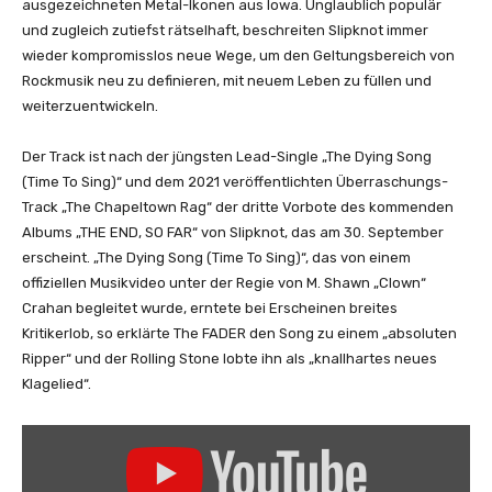
ausgezeichneten Metal-Ikonen aus Iowa. Unglaublich populär
und zugleich zutiefst rätselhaft, beschreiten Slipknot immer
wieder kompromisslos neue Wege, um den Geltungsbereich von
Rockmusik neu zu definieren, mit neuem Leben zu füllen und
weiterzuentwickeln.
Der Track ist nach der jüngsten Lead-Single „The Dying Song
(Time To Sing)“ und dem 2021 veröffentlichten Überraschungs-
Track „The Chapeltown Rag“ der dritte Vorbote des kommenden
Albums „THE END, SO FAR“ von Slipknot, das am 30. September
erscheint. „The Dying Song (Time To Sing)“, das von einem
offiziellen Musikvideo unter der Regie von M. Shawn „Clown“
Crahan begleitet wurde, erntete bei Erscheinen breites
Kritikerlob, so erklärte The FADER den Song zu einem „absoluten
Ripper“ und der Rolling Stone lobte ihn als „knallhartes neues
Klagelied“.
„
S
l