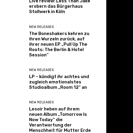
Live review: Less Than Jake
erobern das Bürgerhaus
Stollwerk in Köln
NEW RELEASES
The Boneshakers kehren zu
ihren Wurzeln zurück, auf
ihrer neuen EP „Pull Up The
Roots: The Berlin & Hotel
Session“
NEW RELEASES
LP – kündigt ihr achtes und
zugleich emotionalstes
Studioalbum „Room 12“ an
NEW RELEASES
Lesoir heben auf ihrem
neuen Album „Tomorrow Is
Now Today“ die
Verantwortung der
Menschheit für Mutter Erde