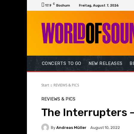
C
17.9
Bochum
Freitag, August 7, 2026
CONCERTS TO GO
NEW RELEASES
B
Start
REVIEWS & PICS
REVIEWS & PICS
The Interrupters – 
By
Andreas Müller
August 10, 2022