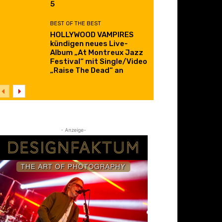
5
BEST OF THE BEST
HOLLYWOOD VAMPIRES
kündigen neues Live-
Album „At Montreux Jazz
Festival“ mit Single/Video
„Raise The Dead“ an
- Anzeige-