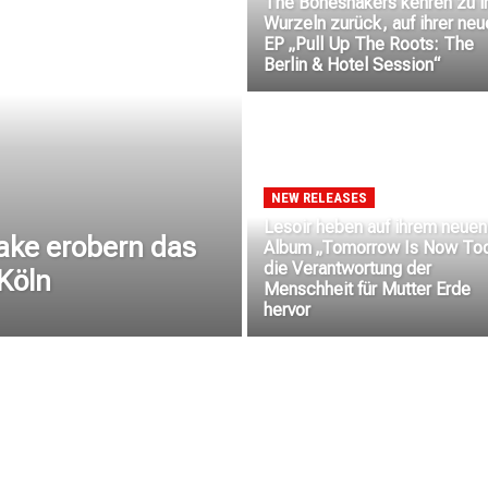
The Boneshakers kehren zu i
Wurzeln zurück, auf ihrer neu
EP „Pull Up The Roots: The
Berlin & Hotel Session“
NEW RELEASES
Lesoir heben auf ihrem neuen
Jake erobern das
Album „Tomorrow Is Now To
die Verantwortung der
Köln
Menschheit für Mutter Erde
hervor