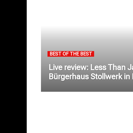
BEST OF THE BEST
Live review: Less Than 
Bürgerhaus Stollwerk in 