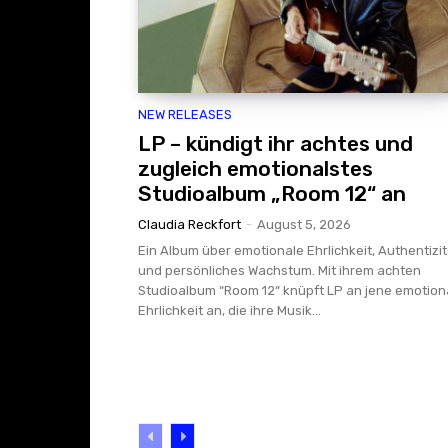
NEW RELEASES
LP – kündigt ihr achtes und
zugleich emotionalstes
Studioalbum „Room 12“ an
Claudia Reckfort
-
August 5, 2026
Ein Album über emotionale Ehrlichkeit, Authentizit
und persönliches Wachstum. Mit ihrem achten
Studioalbum “Room 12“ knüpft LP an jene emotion
Ehrlichkeit an, die ihre Musik...