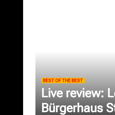
BEST OF THE BEST
Live review: 
Bürgerhaus St