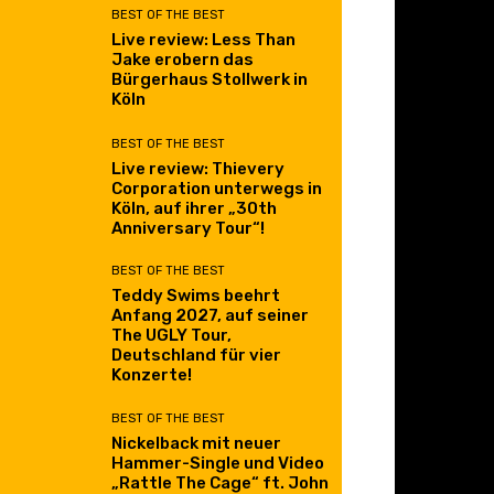
BEST OF THE BEST
Live review: Less Than
Jake erobern das
Bürgerhaus Stollwerk in
Köln
BEST OF THE BEST
Live review: Thievery
Corporation unterwegs in
Köln, auf ihrer „30th
Anniversary Tour“!
BEST OF THE BEST
Teddy Swims beehrt
Anfang 2027, auf seiner
The UGLY Tour,
Deutschland für vier
Konzerte!
BEST OF THE BEST
Nickelback mit neuer
Hammer-Single und Video
„Rattle The Cage“ ft. John