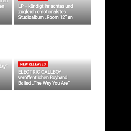
hren
en
LP – kündigt ihr achtes und
zugleich emotionalstes
Studioalbum „Room 12“ an
NEW RELEASES
day“
ELECTRIC CALLBOY
veröffentlichen Boyband
Ballad „The Way You Are“