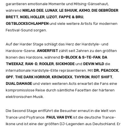
garantieren emotionale Momente und Mitsing-Gänsehaut,
während
NIKLAS
DEE
,
LUNAX
,
LE
SHUUK
,
AXMO
,
DIE GEBRÜDER
BRETT
,
NOEL HOLLER
,
LIZOT
,
FAPPE
&
BRU
,
OSTBLOCKSCHLAMPEN
und viele weitere Artists für modernen
Festival-Sound sorgen.
Auf der Harder Stage schlägt das Herz der Hardstyle- und
Hardcore-Szene.
ANGERFIST
zählt seit Jahren zu den größten
Ikonen des Hardcore, während
D-BLOCK & S-TE-FAN
,
DA
TWEEKAZ
,
RAN
–
D
,
ROOLER
,
SICKMODE
und
DEVIN
WILD
die
internationale Hardstyle-Elite repräsentieren. Mit
DR. PEACOCK
,
GPF
,
THE DARK HORROR
,
KROWDEXX
,
THYRON
,
RIOT SHIFT
,
DUAL
DAMAGE
und vielen weiteren Acts erwartet die Fans eine
kompromisslose Reise durch sämtliche Facetten der härteren
elektronischen Musik.
Die Second Stage entführt die Besucher erneut in die Welt von
Trance und Psytrance.
PAUL VAN DYK
ist die deutsche Trance-
Ikone und ist eine der größten DJ-Legenden aus Deutschland. Er