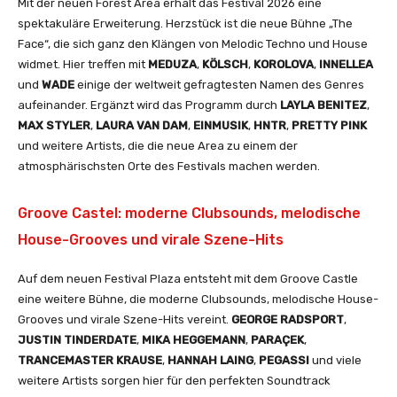
Mit der neuen Forest Area erhält das Festival 2026 eine
spektakuläre Erweiterung. Herzstück ist die neue Bühne „The
Face“, die sich ganz den Klängen von Melodic Techno und House
widmet. Hier treffen mit
MEDUZA
,
KÖLSCH
,
KOROLOVA
,
INNELLEA
und
WADE
einige der weltweit gefragtesten Namen des Genres
aufeinander. Ergänzt wird das Programm durch
LAYLA
BENITEZ
,
MAX
STYLER
,
LAURA
VAN
DAM
,
EINMUSIK
,
HNTR
,
PRETTY
PINK
und weitere Artists, die die neue Area zu einem der
atmosphärischsten Orte des Festivals machen werden.
Groove Castel: moderne Clubsounds, melodische
House-Grooves und virale Szene-Hits
Auf dem neuen Festival Plaza entsteht mit dem Groove Castle
eine weitere Bühne, die moderne Clubsounds, melodische House-
Grooves und virale Szene-Hits vereint.
GEORGE
RADSPORT
,
JUSTIN
TINDERDATE
,
MIKA
HEGGEMANN
,
PARAÇEK
,
TRANCEMASTER
KRAUSE
,
HANNAH
LAING
,
PEGASSI
und viele
weitere Artists sorgen hier für den perfekten Soundtrack