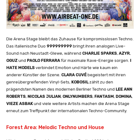
Die Arena Stage bleibt das Zuhause für kompromisslosen Techno.
Das italienische Duo
999999999
bringt ihren analogen Live-
Sound nach Neustadt-Glewe, während
CHARLIE
SPARKS
,
AZYR
,
OGUZ
und
PAOLO
FERRARA
für maximale Rave-Energie sorgen.
I
HATE MODELS
verbindet Emotion und Härte wie kaum ein
anderer Künstler der Szene.
CLARA
CUVÉ
begeistert mit ihren
genreübergreifenden Vinyl-Sets,
KOBOSIL
zählt zu den
prägendsten Namen des modernen Berliner Techno und
LEE ANN
ROBERTS
,
NICOLAS JULIAN
,
ONLYNUMBERS
,
FANTASM
,
DOMINA
,
VIEZE ASBAK
und viele weitere Artists machen die Arena Stage
erneut zum Treffpunkt der internationalen Techno-Community.
Forest Area: Melodic Techno und House