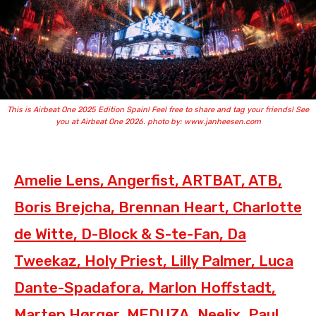
This is Airbeat One 2025 Edition Spain! Feel free to share and tag your friends! See
you at Airbeat One 2026. photo by: www.janheesen.com
Amelie Lens, Angerfist, ARTBAT, ATB,
Boris Brejcha, Brennan Heart, Charlotte
de Witte, D-Block & S-te-Fan, Da
Tweekaz, Holy Priest, Lilly Palmer, Luca
Dante-Spadafora, Marlon Hoffstadt,
Marten Hørger, MEDUZA, Neelix, Paul