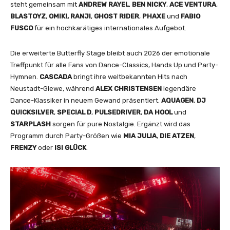
steht gemeinsam mit
ANDREW
RAYEL
,
BEN
NICKY
,
ACE
VENTURA
,
BLASTOYZ
,
OMIKI, RANJI
,
GHOST RIDER
,
PHAXE
und
FABIO
FUSCO
für ein hochkarätiges internationales Aufgebot.
Die erweiterte Butterfly Stage bleibt auch 2026 der emotionale
Treffpunkt für alle Fans von Dance-Classics, Hands Up und Party-
Hymnen.
CASCADA
bringt ihre weltbekannten Hits nach
Neustadt-Glewe, während
ALEX CHRISTENSEN
legendäre
Dance-Klassiker in neuem Gewand präsentiert.
AQUAGEN
,
DJ
QUICKSILVER
,
SPECIAL D
,
PULSEDRIVER
,
DA HOOL
und
STARPLASH
sorgen für pure Nostalgie. Ergänzt wird das
Programm durch Party-Größen wie
MIA JULIA
,
DIE ATZEN
,
FRENZY
oder
ISI GLÜCK
.