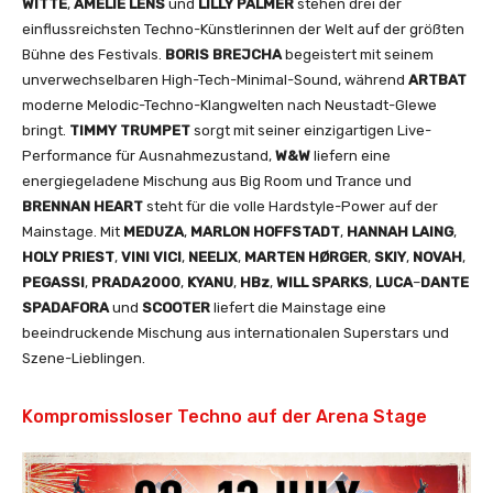
WITTE
,
AMELIE
LENS
und
LILLY PALMER
stehen drei der
einflussreichsten Techno-Künstlerinnen der Welt auf der größten
Bühne des Festivals.
BORIS
BREJCHA
begeistert mit seinem
unverwechselbaren High-Tech-Minimal-Sound, während
ARTBAT
moderne Melodic-Techno-Klangwelten nach Neustadt-Glewe
bringt.
TIMMY
TRUMPET
sorgt mit seiner einzigartigen Live-
Performance für Ausnahmezustand,
W&W
liefern eine
energiegeladene Mischung aus Big Room und Trance und
BRENNAN
HEART
steht für die volle Hardstyle-Power auf der
Mainstage. Mit
MEDUZA
,
MARLON
HOFFSTADT
,
HANNAH
LAING
,
HOLY
PRIEST
,
VINI
VICI
,
NEELIX
,
MARTEN
HØRGER
,
SKIY
,
NOVAH
,
PEGASSI
,
PRADA2000
,
KYANU
,
HBz
,
WILL
SPARKS
,
LUCA
–
DANTE
SPADAFORA
und
SCOOTER
liefert die Mainstage eine
beeindruckende Mischung aus internationalen Superstars und
Szene-Lieblingen.
Kompromissloser Techno auf der Arena Stage