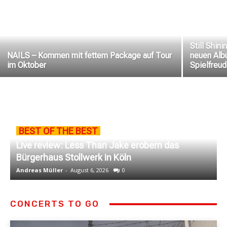
Still Shin
NAILS – Kommen mit fettem Package auf Tour
neuen Albu
im Oktober
Spielfreud
BEST OF THE BEST
Live review: Less Than Jake erobern das
Bürgerhaus Stollwerk in Köln
K
Andreas Müller
-
August 6, 2026
0
A
CONCERTS TO GO