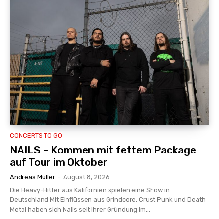
CONCERTS TO GO
NAILS – Kommen mit fettem Package
auf Tour im Oktober
Andreas Müller
-
August 8, 2026
Die Heavy-Hitter aus Kalifornien spielen eine Show in
Deutschland Mit Einflüssen aus Grindcore, Crust Punk und Death
Metal haben sich Nails seit ihrer Gründung im...