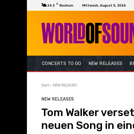
C
24.3
Bochum
Mittwoch, August 5, 2026
CONCERTS TO GO
NEW RELEASES
B
Start
NEW RELEASES
NEW RELEASES
Tom Walker verset
neuen Song in ein