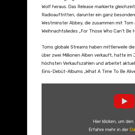
m
Wolf heraus. Das Release markierte gleichzei
e
Radioauftritten, darunter ein ganz besonder
t
Westminster Abbey, die zusammen mit Tom am
h
Weihnachtsliedes „For Those Who Can’t Be H
i
n
Toms globale Streams haben mittlerweile die 
g
über zwei Millionen Alben verkauft, hatte im 
B
höchsten Verkaufszahlen und arbeitet aktuell
e
Eins-Debüt-Albums „What A Time To Be Alive
a
u
„
t
T
i
h
f
e
u
D
Hier klicken, um den
l
u
Erfahre mehr in der
Da