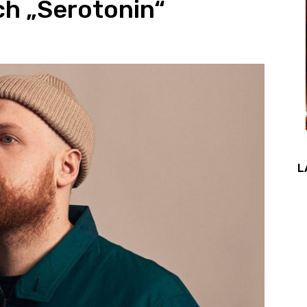
h „Serotonin“
L