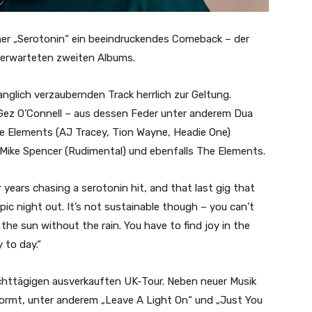
r „Serotonin“ ein beeindruckendes Comeback – der
 erwarteten zweiten Albums.
nglich verzaubernden Track herrlich zur Geltung.
ez O’Connell – aus dessen Feder unter anderem Dua
e Elements (AJ Tracey, Tion Wayne, Headie One)
Mike Spencer (Rudimental) und ebenfalls The Elements.
years chasing a serotonin hit, and that last gig that
ic night out. It’s not sustainable though – you can’t
he sun without the rain. You have to find joy in the
 to day.“
achttägigen ausverkauften UK-Tour. Neben neuer Musik
formt, unter anderem „Leave A Light On“ und „Just You