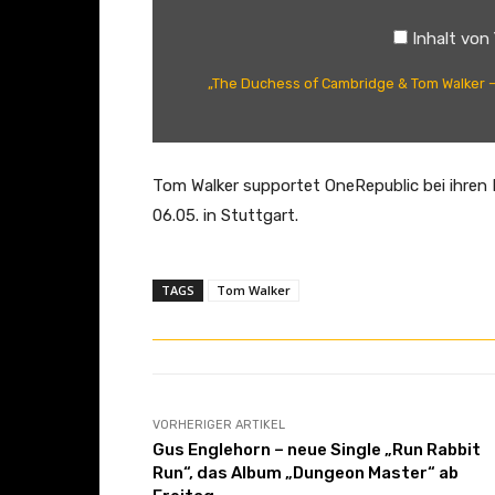
(
c
O
h
Inhalt von
f
e
„The Duchess of Cambridge & Tom Walker –
f
s
i
s
c
o
i
f
Tom Walker supportet OneRepublic bei ihre
a
C
06.05. in Stuttgart.
l
a
V
m
TAGS
Tom Walker
i
b
d
r
e
i
o
d
)
g
VORHERIGER ARTIKEL
Gus Englehorn – neue Single „Run Rabbit
f
e
Run“, das Album „Dungeon Master“ ab
t
&