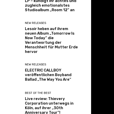
LP – kündigt ihr achtes und
zugleich emotionalstes
Studioalbum „Room 12“ an
NEW RELEASES
Lesoir heben auf ihrem
neuen Album „Tomorrow Is
Now Today“ die
Verantwortung der
Menschheit für Mutter Erde
hervor
NEW RELEASES
ELECTRIC CALLBOY
veröffentlichen Boyband
Ballad „The Way You Are“
BEST OF THE BEST
Live review: Thievery
Corporation unterwegs in
Köln, auf ihrer „30th
Anniversary Tour“!