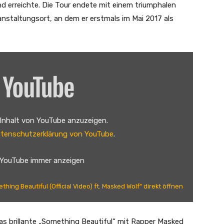
and erreichte. Die Tour endete mit einem triumphalen
staltungsort, an dem er erstmals im Mai 2017 als
 Inhalt von YouTube anzuzeigen.
tenschutzerklärung von YouTube
.
 YouTube immer anzeigen
hing Beautiful (Official Video) ft. Masked Wolf“ direkt öffnen
s brillante „Something Beautiful“ mit Rapper Masked