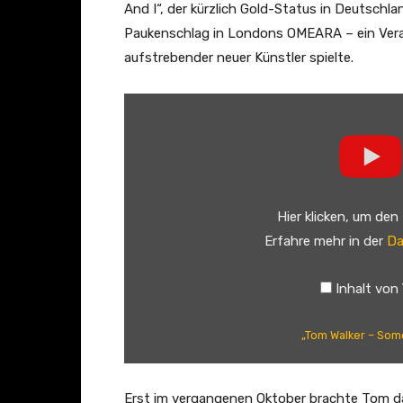
And I“, der kürzlich Gold-Status in Deutschl
Paukenschlag in Londons OMEARA – ein Veran
aufstrebender neuer Künstler spielte.
„
T
o
m
W
Hier klicken, um den
a
Erfahre mehr in der
Da
l
k
Inhalt von
e
r
„Tom Walker – Somet
–
S
o
Erst im vergangenen Oktober brachte Tom da