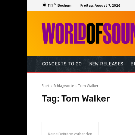
C
11.1
Bochum
Freitag, August 7, 2026
CONCERTS TO GO
NEW RELEASES
B
Start
Schlagworte
Tom Walker
Tag:
Tom Walker
Keine Beiträge vorhanden