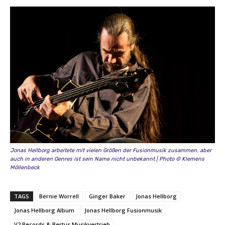
Jonas Hellborg arbeitete mit vielen Größen der Fusionmusik zusammen, aber
auch in anderen Genres ist sein Name nicht unbekannt | Photo © Klemens
Möllenbeck
TAGS
Bernie Worrell
Ginger Baker
Jonas Hellborg
Jonas Hellborg Album
Jonas Hellborg Fusionmusik
V2 Records & Bertus Musikvertrieb