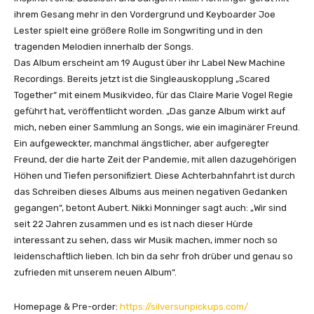
i
ihrem Gesang mehr in den Vordergrund und Keyboarder Joe
d
Lester spielt eine größere Rolle im Songwriting und in den
e
tragenden Melodien innerhalb der Songs.
o
Das Album erscheint am 19 August über ihr Label New Machine
)
Recordings. Bereits jetzt ist die Singleauskopplung „Scared
“
Together“ mit einem Musikvideo, für das Claire Marie Vogel Regie
v
geführt hat, veröffentlicht worden. „Das ganze Album wirkt auf
o
mich, neben einer Sammlung an Songs, wie ein imaginärer Freund.
n
Ein aufgeweckter, manchmal ängstlicher, aber aufgeregter
Y
Freund, der die harte Zeit der Pandemie, mit allen dazugehörigen
o
Höhen und Tiefen personifiziert. Diese Achterbahnfahrt ist durch
u
das Schreiben dieses Albums aus meinen negativen Gedanken
T
gegangen“, betont Aubert. Nikki Monninger sagt auch: „Wir sind
u
seit 22 Jahren zusammen und es ist nach dieser Hürde
b
interessant zu sehen, dass wir Musik machen, immer noch so
e
leidenschaftlich lieben. Ich bin da sehr froh drüber und genau so
a
zufrieden mit unserem neuen Album“.
n
z
Homepage & Pre-order:
https://silversunpickups.com/