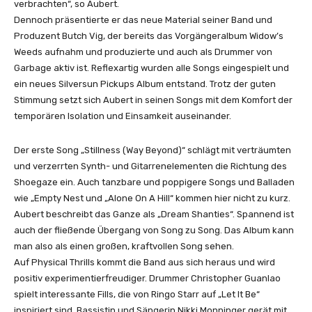
verbrachten“, so Aubert.
d
Dennoch präsentierte er das neue Material seiner Band und
T
Produzent Butch Vig, der bereits das Vorgängeralbum Widow’s
o
Weeds aufnahm und produzierte und auch als Drummer von
g
Garbage aktiv ist. Reflexartig wurden alle Songs eingespielt und
e
ein neues Silversun Pickups Album entstand. Trotz der guten
t
Stimmung setzt sich Aubert in seinen Songs mit dem Komfort der
h
temporären Isolation und Einsamkeit auseinander.
e
r
Der erste Song „Stillness (Way Beyond)“ schlägt mit verträumten
(
und verzerrten Synth- und Gitarrenelementen die Richtung des
O
Shoegaze ein. Auch tanzbare und poppigere Songs und Balladen
f
wie „Empty Nest und „Alone On A Hill“ kommen hier nicht zu kurz.
f
Aubert beschreibt das Ganze als „Dream Shanties“. Spannend ist
i
auch der fließende Übergang von Song zu Song. Das Album kann
c
man also als einen großen, kraftvollen Song sehen.
i
Auf Physical Thrills kommt die Band aus sich heraus und wird
a
positiv experimentierfreudiger. Drummer Christopher Guanlao
l
spielt interessante Fills, die von Ringo Starr auf „Let It Be“
V
inspiriert sind. Bassistin und Sängerin Nikki Monninger gerät mit