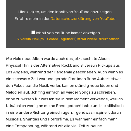
l
v
Hier klicken, um den Inhalt von YouTube anzuzeigen.
e
Erfahre mehr in der
Datenschutzerklärung von YouTube
.
r
s
Inhalt von YouTube immer anzeigen
u
„Silversun Pickups – Scared Together (Official Video)“ direkt öffnen
n
P
i
Wie viele neue Alben wurde auch das jetzt sechste Album
c
Physical Thrills der Alternative Rockband Silversun Pickups aus
k
Los Angeles, während der Pandemie geschrieben. Auch wenn es
u
eine schwere Zeit war und gerade Frontman Brian Aubert etwas
p
den Fokus auf die Musik verlor, kamen ständig neue Ideen und
s
Melodien auf. „Ich fing einfach an wieder Songs zu schreiben,
–
ohne zu wissen für was ich sie in dem Moment verwende, weil ich
S
tatsächlich wenig an meine Band gedacht habe und sie stilistisch
c
in eine andere Richtung einschlugen. Irgendwas inspiriert durch
a
Musicals, Shanties und Horrorfilme. Es war mehr einfach mehr
r
eine Entspannung, während wir alle viel Zeit zuhause
e