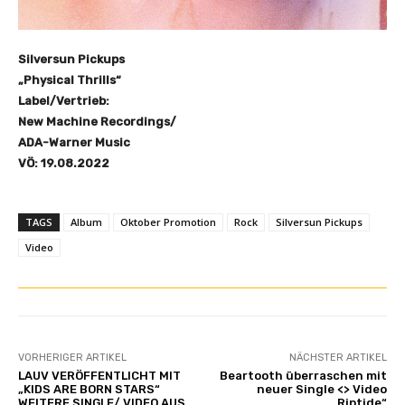
Silversun Pickups
„Physical Thrills“
Label/Vertrieb:
New Machine Recordings/
ADA-Warner Music
VÖ: 19.08.2022
TAGS
Album
Oktober Promotion
Rock
Silversun Pickups
Video
VORHERIGER ARTIKEL
NÄCHSTER ARTIKEL
LAUV VERÖFFENTLICHT MIT
Beartooth überraschen mit
„KIDS ARE BORN STARS“
neuer Single <> Video
WEITERE SINGLE/ VIDEO AUS
„Riptide“