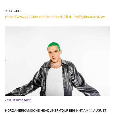
YOUTUBE:
https://www.youtube.com/channel/UCfLdIEPs1tYj4ieEdJnyNyw
Foto ©Lauren Dunn
NORDAMERIKANISCHE HEADLINER-TOUR BEGINNT AM 11. AUGUST