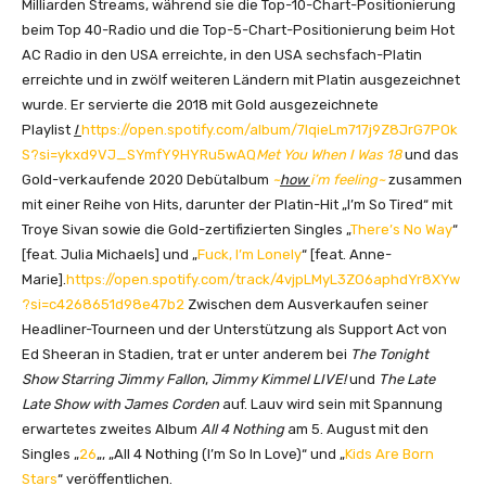
Milliarden Streams, während sie die Top-10-Chart-Positionierung
beim Top 40-Radio und die Top-5-Chart-Positionierung beim Hot
AC Radio in den USA erreichte, in den USA sechsfach-Platin
erreichte und in zwölf weiteren Ländern mit Platin ausgezeichnet
wurde. Er servierte die 2018 mit Gold ausgezeichnete
Playlist
I
https://open.spotify.com/album/7lqieLm717j9Z8JrG7POk
S?si=ykxd9VJ_SYmfY9HYRu5wAQ
Met You When I Was 18
und das
Gold-verkaufende 2020 Debütalbum
~
how
i’m feeling~
zusammen
mit einer Reihe von Hits, darunter der Platin-Hit „I’m So Tired“ mit
Troye Sivan sowie die Gold-zertifizierten Singles „
There’s No Way
“
[feat. Julia Michaels] und „
Fuck, I’m Lonely
“ [feat. Anne-
Marie].
https://open.spotify.com/track/4vjpLMyL3ZO6aphdYr8XYw
?si=c4268651d98e47b2
Zwischen dem Ausverkaufen seiner
Headliner-Tourneen und der Unterstützung als Support Act von
Ed Sheeran in Stadien, trat er unter anderem bei
The Tonight
Show Starring Jimmy Fallon
,
Jimmy Kimmel LIVE!
und
The Late
Late Show with James Corden
auf. Lauv wird sein mit Spannung
erwartetes zweites Album
All 4 Nothing
am 5. August mit den
Singles „
26
„, „All 4 Nothing (I’m So In Love)“ und „
Kids Are Born
Stars
“ veröffentlichen.