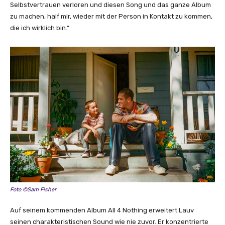
r
Selbstvertrauen verloren und diesen Song und das ganze Album
s
zu machen, half mir, wieder mit der Person in Kontakt zu kommen,
[
die ich wirklich bin.“
O
f
f
i
c
i
a
l
V
i
d
e
o
]
Foto ©Sam Fisher
“
v
Auf seinem kommenden Album All 4 Nothing erweitert Lauv
o
seinen charakteristischen Sound wie nie zuvor. Er konzentrierte