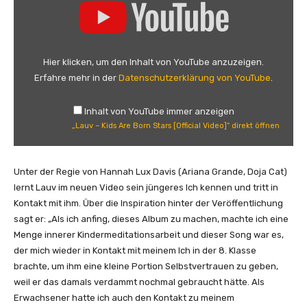
L
a
u
v
Hier klicken, um den Inhalt von YouTube anzuzeigen.
–
Erfahre mehr in der
Datenschutzerklärung von YouTube
.
K
i
Inhalt von YouTube immer anzeigen
d
„Lauv – Kids Are Born Stars [Official Video]“ direkt öffnen
s
A
r
Unter der Regie von Hannah Lux Davis (Ariana Grande, Doja Cat)
e
lernt Lauv im neuen Video sein jüngeres Ich kennen und tritt in
B
Kontakt mit ihm. Über die Inspiration hinter der Veröffentlichung
o
sagt er: „Als ich anfing, dieses Album zu machen, machte ich eine
r
Menge innerer Kindermeditationsarbeit und dieser Song war es,
n
der mich wieder in Kontakt mit meinem Ich in der 8. Klasse
S
brachte, um ihm eine kleine Portion Selbstvertrauen zu geben,
t
weil er das damals verdammt nochmal gebraucht hätte. Als
a
Erwachsener hatte ich auch den Kontakt zu meinem