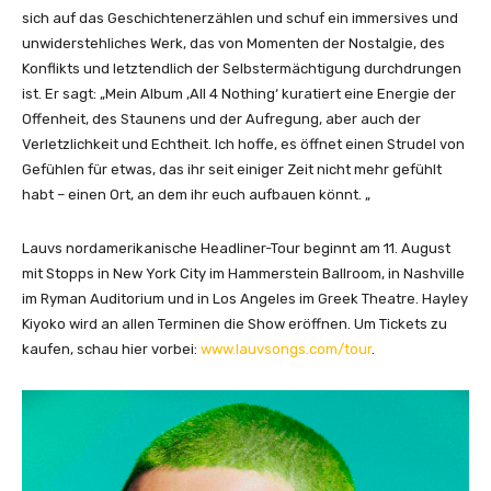
n
sich auf das Geschichtenerzählen und schuf ein immersives und
Y
unwiderstehliches Werk, das von Momenten der Nostalgie, des
o
Konflikts und letztendlich der Selbstermächtigung durchdrungen
u
ist. Er sagt: „Mein Album ‚All 4 Nothing‘ kuratiert eine Energie der
T
Offenheit, des Staunens und der Aufregung, aber auch der
u
Verletzlichkeit und Echtheit. Ich hoffe, es öffnet einen Strudel von
b
Gefühlen für etwas, das ihr seit einiger Zeit nicht mehr gefühlt
e
habt – einen Ort, an dem ihr euch aufbauen könnt. „
a
n
Lauvs nordamerikanische Headliner-Tour beginnt am 11. August
z
mit Stopps in New York City im Hammerstein Ballroom, in Nashville
e
im Ryman Auditorium und in Los Angeles im Greek Theatre. Hayley
i
Kiyoko wird an allen Terminen die Show eröffnen. Um Tickets zu
g
kaufen, schau hier vorbei:
www.lauvsongs.com/tour
.
e
n