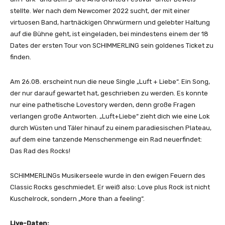
stellte. Wer nach dem Newcomer 2022 sucht, der mit einer
virtuosen Band, hartnäckigen Ohrwürmern und gelebter Haltung
auf die Bühne geht, ist eingeladen, bei mindestens einem der 18
Dates der ersten Tour von SCHIMMERLING sein goldenes Ticket zu
finden.
Am 26.08. erscheint nun die neue Single „Luft + Liebe“. Ein Song,
der nur darauf gewartet hat, geschrieben zu werden. Es konnte
nur eine pathetische Lovestory werden, denn große Fragen
verlangen große Antworten. „Luft+Liebe“ zieht dich wie eine Lok
durch Wüsten und Täler hinauf zu einem paradiesischen Plateau,
auf dem eine tanzende Menschenmenge ein Rad neuerfindet:
Das Rad des Rocks!
SCHIMMERLINGs Musikerseele wurde in den ewigen Feuern des
Classic Rocks geschmiedet. Er weiß also: Love plus Rock ist nicht
Kuschelrock, sondern „More than a feeling“.
Live-Daten: