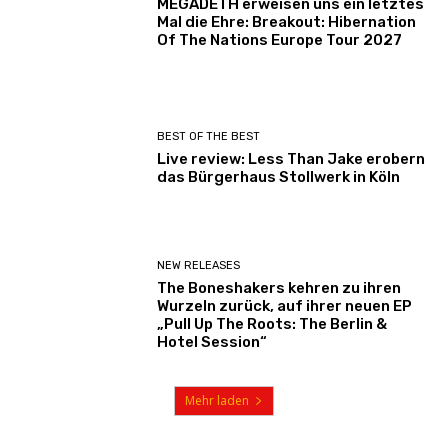
MEGADETH erweisen uns ein letztes
Mal die Ehre: Breakout: Hibernation
Of The Nations Europe Tour 2027
BEST OF THE BEST
Live review: Less Than Jake erobern
das Bürgerhaus Stollwerk in Köln
NEW RELEASES
The Boneshakers kehren zu ihren
Wurzeln zurück, auf ihrer neuen EP
„Pull Up The Roots: The Berlin &
Hotel Session“
Mehr laden