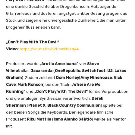
eine dunkle Geschichte über Drogenkonsum. Aufsteigende
Gitarrenleads und düsterer, angstgetränkter Gesang prägen das
Stück und zeigen eine unvergessliche Dunkelheit, die man unter
Drogeneinfluss erleben kann.
„Don’t Play With The Devil“
Video:
https://youtu.be/q2PsmN2Xq44
Produziert wurde
„Arctic Americana”
von
Steve
Wilmot
alias
Jacaranda
(
OneRepublic,
Switchfoot
,
U2
,
Lukas
Graham
). Zudem zeichnet
Dom Morley
(
Amy Winehouse
,
Nick
Cave
,
Mark Ronson
) bei den Titeln
„Where Are We
Running“
und
„Don’t Play With The Devil“
für die Vorproduktion
und die analogen Synthesizer verantwortlich,
Derek
Sherinian
(
Planet X
,
Black Country Communion
) spielte bei
den beiden Songs die Keyboards. Der legendäre finnische
Produzent
Riku Mattila
(
Ismo Alanko Säätiö
) wirkte als Mentor
mit.