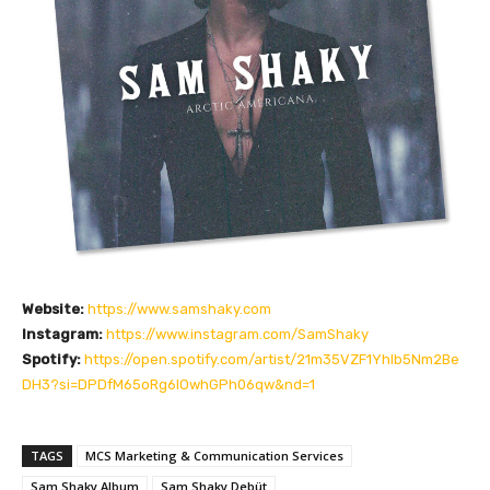
Website:
https://www.samshaky.com
Instagram:
https://www.instagram.com/SamShaky
Spotify:
https://open.spotify.com/artist/21m35VZF1Yhlb5Nm2Be
DH3?si=DPDfM65oRg6lOwhGPh06qw&nd=1
TAGS
MCS Marketing & Communication Services
Sam Shaky Album
Sam Shaky Debüt