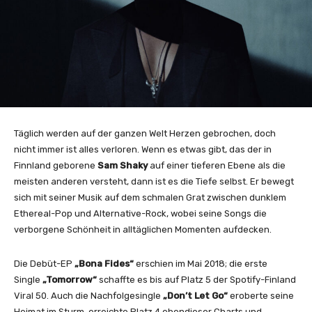
Täglich werden auf der ganzen Welt Herzen gebrochen, doch
nicht immer ist alles verloren. Wenn es etwas gibt, das der in
Finnland geborene
Sam Shaky
auf einer tieferen Ebene als die
meisten anderen versteht, dann ist es die Tiefe selbst. Er bewegt
sich mit seiner Musik auf dem schmalen Grat zwischen dunklem
Ethereal-Pop und Alternative-Rock, wobei seine Songs die
verborgene Schönheit in alltäglichen Momenten aufdecken.
Die Debüt-EP
„Bona Fides“
erschien im Mai 2018; die erste
Single
„Tomorrow“
schaffte es bis auf Platz 5 der Spotify-Finland
Viral 50. Auch die Nachfolgesingle
„Don’t Let Go“
eroberte seine
Heimat im Sturm, erreichte Platz 4 ebendieser Charts und