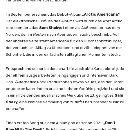
Fantasie und wahren Geschichten.
Im September erscheint das Debüt-Album
„Arctic Americana“
.
Der elektronische Einfluss des Albums wird durch das Wort Arctic
repräsentiert, das
Sam Shaky
s Leben als Außenseiter aus dem
Norden, der im Westen nach Abenteuern sucht, beschreibt. Auf
der anderen Seite steht Americana für den Durchschnittsbürger,
der versucht, im Alltag zu überleben, und erzählt elegant von der
Schönheit, die in den einfachsten alltäglichen Momenten steckt.
Entsprechend seiner Leidenschaft für abstrakte Kunst bietet jede
der elf fein ausgearbeiteten, eingängigen und intensiven Dark
Pop-/Alternative Rock-Produktionen etwas Neues, das der Hörer
entdecken kann. Indem er seine tiefsten Gefühle projiziert und sie
in ein mitreißendes musikalisches Werk übersetzt, gelingt es
Sam
Shaky
, eine zeitlose Sammlung von zutiefst berührender Musik zu
erschaffen.
Einen ersten Song aus dem Album gab es schon 2021:
„Don’t
Play With The Devil“
. Es ist einer seiner überzeugendsten Titel;