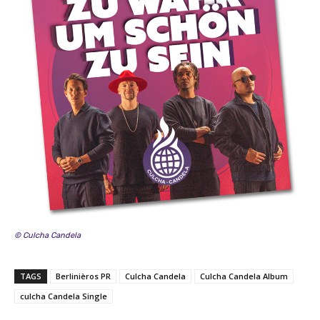
© Culcha Candela
TAGS
Berlinièros PR
Culcha Candela
Culcha Candela Album
culcha Candela Single