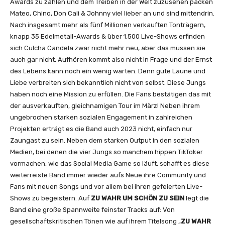
Awards zu zählen und dem Treiben in der Welt zuzusehen packen
Mateo, Chino, Don Cali & Johnny viel lieber an und sind mittendrin.
Nach insgesamt mehr als fünf Millionen verkauften Tonträgern,
knapp 35 Edelmetall-Awards & über 1.500 Live-Shows erfinden
sich Culcha Candela zwar nicht mehr neu, aber das müssen sie
auch gar nicht. Aufhören kommt also nicht in Frage und der Ernst
des Lebens kann noch ein wenig warten. Denn gute Laune und
Liebe verbreiten sich bekanntlich nicht von selbst. Diese Jungs
haben noch eine Mission zu erfüllen. Die Fans bestätigen das mit
der ausverkauften, gleichnamigen Tour im März! Neben ihrem
ungebrochen starken sozialen Engagement in zahlreichen
Projekten erträgt es die Band auch 2023 nicht, einfach nur
Zaungast zu sein. Neben dem starken Output in den sozialen
Medien, bei denen die vier Jungs so manchem hippen TikToker
vormachen, wie das Social Media Game so läuft, schafft es diese
weiterreiste Band immer wieder aufs Neue ihre Community und
Fans mit neuen Songs und vor allem bei ihren gefeierten Live-
Shows zu begeistern. Auf
ZU WAHR UM SCHÖN ZU SEIN
legt die
Band eine große Spannweite feinster Tracks auf: Von
gesellschaftskritischen Tönen wie auf ihrem Titelsong „
ZU WAHR