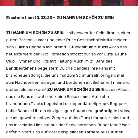
Erscheint am 10.03.23 – ZU WAHR UM SCHÖN ZU SEIN
ZU WAHR UM SCHÖN ZU SEIN
– mit gewohnter Selbstironie, einer
guten Portion Humor und einer Prise Gesellschaftskritik melden
sich Culcha Candela mit ihrem 11. Studioalbum zurück! Auch das
neueste Werk der Kult-Formation strotzt nur so vor Gute-Laune-
Club-Hymnen und Hits mit Haltung! Auch im 21. Jahr des
Bandbestehens begeistern Culcha Candela ihre Fans mit
brandneuen Songs, die uns mal zum Schmunzeln bringen, mal
zum Nachdenken anregen und bei denen mit Sicherheit niemand
stehen bleiben kann!
ZU WAHR UM SCHÖN ZU SEIN
ist ein Album,
das die Fans mit auf eine kleine Reise nimmt. Auf zehn
brandneuen Tracks begeistert die legendäre HipHop-, Reggae-,
Latin-Band mit ihrem einzigartigen Sound und großartigen Lyrics,
die mit gewohnt spitzer Zunge auf den Punkt formuliert sind und
uns in vielerlei Hinsicht aus der Seele sprechen. Ruhestand? Weit
gefehlt. Statt sich auf ihrer beispiellosen Karriere auszuruhen,