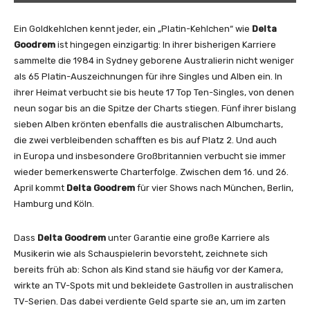
r
e
Ein Goldkehlchen kennt jeder, ein „Platin-Kehlchen“ wie
Delta
m
Goodrem
ist hingegen einzigartig: In ihrer bisherigen Karriere
–
sammelte die 1984 in Sydney geborene Australierin nicht weniger
L
als 65 Platin-Auszeichnungen für ihre Singles und Alben ein. In
o
ihrer Heimat verbucht sie bis heute 17 Top Ten-Singles, von denen
s
neun sogar bis an die Spitze der Charts stiegen. Fünf ihrer bislang
t
sieben Alben krönten ebenfalls die australischen Albumcharts,
W
die zwei verbleibenden schafften es bis auf Platz 2. Und auch
i
in Europa und insbesondere Großbritannien verbucht sie immer
t
wieder bemerkenswerte Charterfolge. Zwischen dem 16. und 26.
h
April kommt
Delta Goodrem
für vier Shows nach München, Berlin,
o
Hamburg und Köln.
u
t
Dass
Delta Goodrem
unter Garantie eine große Karriere als
Y
Musikerin wie als Schauspielerin bevorsteht, zeichnete sich
o
bereits früh ab: Schon als Kind stand sie häufig vor der Kamera,
u
wirkte an TV-Spots mit und bekleidete Gastrollen in australischen
(
TV-Serien. Das dabei verdiente Geld sparte sie an, um im zarten