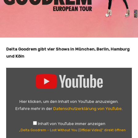
Delta Goodrem gibt vier Shows in München, Berlin, Hamburg
und Köln
„
D
e
l
t
Hier klicken, um den Inhalt von YouTube anzuzeigen.
a
Erfahre mehr in der
Datenschutzerklärung von YouTube
.
G
o
Inhalt von YouTube immer anzeigen
o
„Delta Goodrem – Lost Without You (Official Video)“ direkt öffnen
d