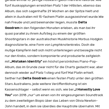
fünf Auskopplungen erreichten Platz 1 der Hitlisten, ebenso das
Album, das sich sagenhafte 29 Wochen an der Spitze hielt und
allein in Australien mit 15-fachem Platin ausgezeichnet wurde.Wie
nah Freude und Leid beieinander liegen, musste
Delta
Goodrem
in den folgenden Monaten erleben, als man bei ihr
quasi parallel zu ihrem Aufstieg zu einem der größten
Shootingstars in der australischen Musikhistorie Morbus Hodgkin
diagnostizierte, eine Form von Lymphknotenkrebs. Doch die
mutige Kämpferin ließ sich nicht unterkriegen und besiegte nicht
nur den Krebs, sondern komponierte und produzierte zeitgleich
mit
„Mistaken Identity“
ein höchst persönliches Piano-Pop-
Album, das im Grunde zwar nicht für die Charts gedacht war, aber
dennoch wieder auf Platz 1 stieg und fünf Mal Platin erhielt.
Seither hat
Delta Goodrem
einen festen Platz unter den größten
Stars Australiens, jede weitere Veröffentlichung ist ein
Kassenschlager – selbst wenn es sich, wie bei
„I Honestly Love
You“
von 2018 „nur“ um einen von ihr eingesungenen Soundtrack
zu dem zweiteiligen Biopic über das Leben von Olivia Newton-
John handelt, in dem sie überdies die Hauptrolle übernahm. Mit