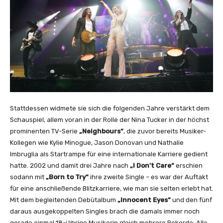
u
T
u
b
e
a
n
z
e
Stattdessen widmete sie sich die folgenden Jahre verstärkt dem
i
Schauspiel, allem voran in der Rolle der Nina Tucker in der höchst
g
prominenten TV-Serie
„Neighbours“
, die zuvor bereits Musiker-
e
Kollegen wie Kylie Minogue, Jason Donovan und Nathalie
n
Imbruglia als Startrampe für eine internationale Karriere gedient
hatte. 2002 und damit drei Jahre nach
„I Don’t Care“
erschien
sodann mit
„Born to Try“
ihre zweite Single – es war der Auftakt
für eine anschließende Blitzkarriere, wie man sie selten erlebt hat.
Mit dem begleitenden Debütalbum
„Innocent Eyes“
und den fünf
daraus ausgekoppelten Singles brach die damals immer noch
gerade einmal 18-jährige Musikerin gleich mehrere Rekorde: Alle