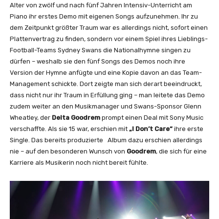
O
Alter von zwölf und nach fünf Jahren Intensiv-Unterricht am
f
Piano ihr erstes Demo mit eigenen Songs aufzunehmen. Ihr zu
f
dem Zeitpunkt größter Traum war es allerdings nicht, sofort einen
i
Plattenvertrag zu finden, sondern vor einem Spiel ihres Lieblings-
c
Football-Teams Sydney Swans die Nationalhymne singen zu
i
dürfen – weshalb sie den fünf Songs des Demos noch ihre
a
Version der Hymne anfügte und eine Kopie davon an das Team-
l
Management schickte. Dort zeigte man sich derart beeindruckt,
V
dass nicht nur ihr Traum in Erfüllung ging – man leitete das Demo
i
zudem weiter an den Musikmanager und Swans-Sponsor Glenn
d
Wheatley, der
Delta Goodrem
prompt einen Deal mit Sony Music
e
verschaffte. Als sie 15 war, erschien mit
„I Don’t Care“
ihre erste
o
Single. Das bereits produzierte Album dazu erschien allerdings
)
nie – auf den besonderen Wunsch von
Goodrem
, die sich für eine
“
Karriere als Musikerin noch nicht bereit fühlte.
v
o
n
Y
o