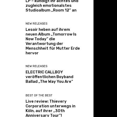
LP – kündigt ihr achtes und
zugleich emotionalstes
Studioalbum „Room 12“ an
NEW RELEASES
Lesoir heben auf ihrem
neuen Album „Tomorrow Is
Now Today“ die
Verantwortung der
Menschheit für Mutter Erde
hervor
NEW RELEASES
ELECTRIC CALLBOY
veröffentlichen Boyband
Ballad „The Way You Are“
BEST OF THE BEST
Live review: Thievery
Corporation unterwegs in
Köln, auf ihrer „30th
Anniversary Tour“!