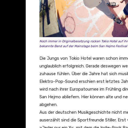
Noch immer in Originalbesetzung rocken Tokio Hotel auf ihr
bekannte Band auf der Mainstage beim San Hejmo Festival 
Die Jungs von Tokio Hotel waren schon immer 
unglaublich erfolgreich. Gerade deswegen wer
zuhause fühlen. Über die Jahre hat sich musi
Elektro-Pop-Sound erschien erst letztes Jah
wird nach ihrer Europatournee im Frühling di
San Hejmo abliefern. Hier können alte und 
abgehen.
Aus der deutschen Musikgeschichte nicht m
auserzählt sind die Sportfreunde Stiller. Er
»Jeder nur ein X«, mit dem die Indie-Rock B