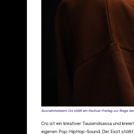
z
e
i
g
e
n
Ausnahmetalent Cro stößt am Festival-Freitag zur Riege de
Cro ist ein kreativer Tausendsassa und kreie
eigenen Pop-HipHop-Sound. Der Exot stößt a