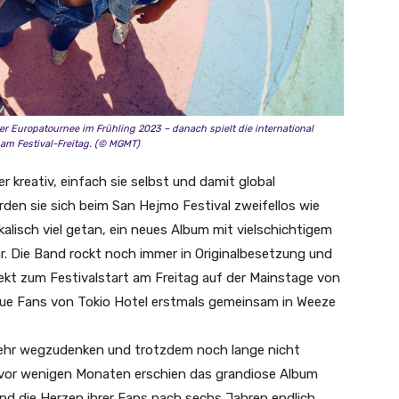
er Europatournee im Frühling 2023 – danach spielt die international
am Festival-Freitag. (© MGMT)
kreativ, einfach sie selbst und damit global
den sie sich beim San Hejmo Festival zweifellos wie
kalisch viel getan, ein neues Album mit vielschichtigem
r. Die Band rockt noch immer in Originalbesetzung und
rekt zum Festivalstart am Freitag auf der Mainstage von
neue Fans von Tokio Hotel erstmals gemeinsam in Weeze
ehr wegzudenken und trotzdem noch lange nicht
st vor wenigen Monaten erschien das grandiose Album
and die Herzen ihrer Fans nach sechs Jahren endlich