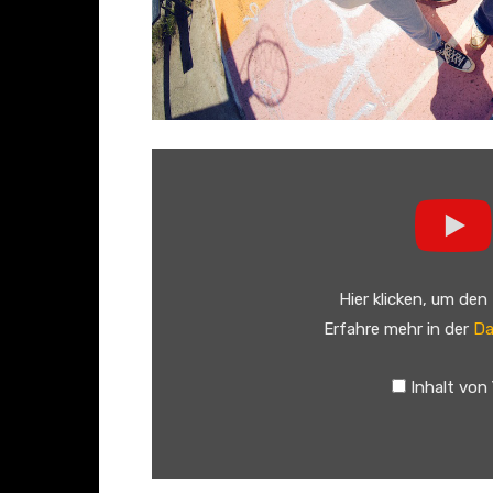
„
S
a
n
H
Hier klicken, um den
e
Erfahre mehr in der
Da
j
m
Inhalt von
o
F
e
s