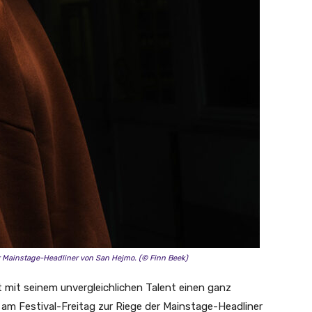
r Mainstage-Headliner von San Hejmo. (© Finn Beek)
rt mit seinem unvergleichlichen Talent einen ganz
m Festival-Freitag zur Riege der Mainstage-Headliner