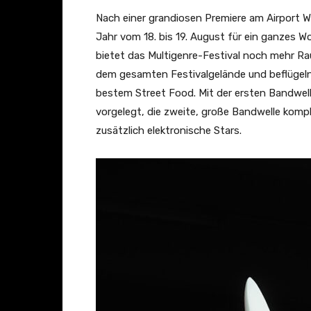
t
Nach einer grandiosen Premiere am Airport 
i
Jahr vom 18. bis 19. August für ein ganzes W
v
bietet das Multigenre-Festival noch mehr Ra
a
dem gesamten Festivalgelände und beflüge
l
bestem Street Food. Mit der ersten Bandwell
2
vorgelegt, die zweite, große Bandwelle kompl
0
zusätzlich elektronische Stars.
2
2
|
A
f
t
e
r
m