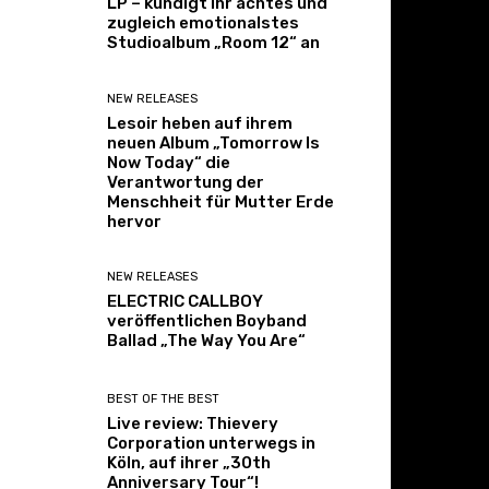
LP – kündigt ihr achtes und
zugleich emotionalstes
Studioalbum „Room 12“ an
NEW RELEASES
Lesoir heben auf ihrem
neuen Album „Tomorrow Is
Now Today“ die
Verantwortung der
Menschheit für Mutter Erde
hervor
NEW RELEASES
ELECTRIC CALLBOY
veröffentlichen Boyband
Ballad „The Way You Are“
BEST OF THE BEST
Live review: Thievery
Corporation unterwegs in
Köln, auf ihrer „30th
Anniversary Tour“!