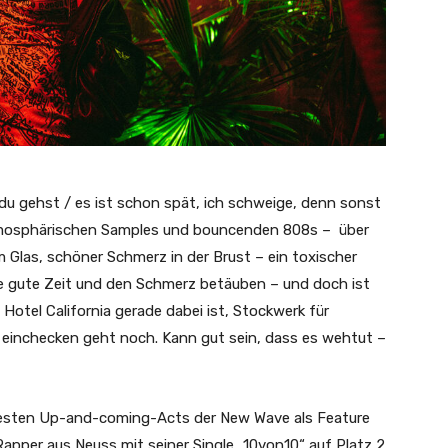
n du gehst / es ist schon spät, ich schweige, denn sonst
tmosphärischen Samples und bouncenden 808s – über
 Glas, schöner Schmerz in der Brust – ein toxischer
die gute Zeit und den Schmerz betäuben – und doch ist
Hotel California gerade dabei ist, Stockwerk für
l einchecken geht noch. Kann gut sein, dass es wehtut –
eißesten Up-and-coming-Acts der New Wave als Feature
apper aus Neuss mit seiner Single „10von10“ auf Platz 2