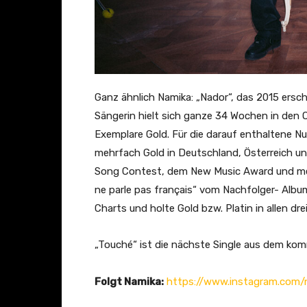
Ganz ähnlich Namika: „Nador“, das 2015 ersc
Sängerin hielt sich ganze 34 Wochen in den Of
Exemplare Gold. Für die darauf enthaltene N
mehrfach Gold in Deutschland, Österreich u
Song Contest, dem New Music Award und me
ne parle pas français“ vom Nachfolger- Album
Charts und holte Gold bzw. Platin in allen dre
„Touché“ ist die nächste Single aus dem k
Folgt Namika:
https://www.instagram.com/