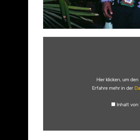
„
N
a
m
i
Hier klicken, um den
k
Erfahre mehr in der
Da
a
,
Inhalt von
P
a
j
e