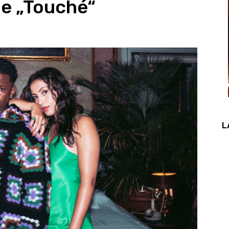
e „Touché“
L