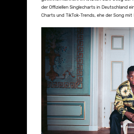
e
der Offiziellen Singlecharts in Deutschland e
a
Charts und TikTok-Trends, ehe der Song mit 
n
z
e
i
g
e
n