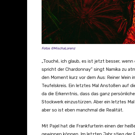
V
i
d
e
o
)
Fotos ©MischaLorenz
“
„Touché, ich glaub, es ist jetzt besser, wen
v
spricht der Chardonnay“ singt Namika zu a
o
den Moment kurz vor dem Aus: Reiner Wein im
n
Teufelskreis. Ein letztes Mal Anstoßen auf 
Y
da die Erkenntnis, dass das ganz persönliche 
o
Stockwerk einzustürzen. Aber ein letztes Ma
u
aber so ist eben manchmal die Realität.
T
u
Mit Pajel hat die Frankfurterin einen der h
b
gewinnen können. Im letzten Jahr stieg der R