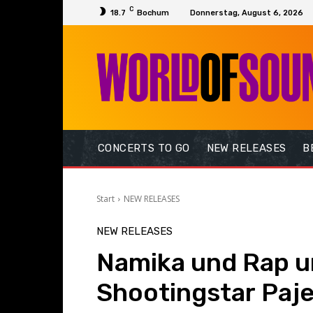
C
18.7
Bochum
Donnerstag, August 6, 2026
CONCERTS TO GO
NEW RELEASES
B
Start
NEW RELEASES
NEW RELEASES
Namika und Rap 
Shootingstar Paje