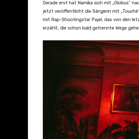
l
Gerade erst hat Namika sich mit „Globus“ nac
–
jetzt veröffentlicht die Sängerin mit „Touch
T
mit Rap-Shootingstar Pajel, das von den l
o
erzählt, die schon bald getrennte Wege geh
u
c
h
é
(
O
f
f
i
c
i
a
l