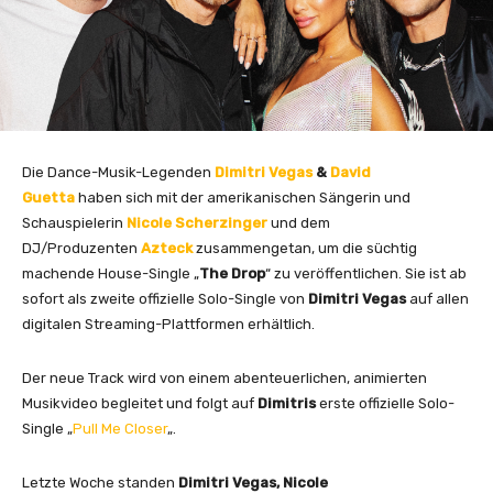
Die Dance-Musik-Legenden
Dimitri Vegas
&
David
Guetta
haben sich mit der amerikanischen Sängerin und
Schauspielerin
Nicole Scherzinger
und dem
DJ/Produzenten
Azteck
zusammengetan, um die süchtig
machende House-Single „
The Drop
“ zu veröffentlichen. Sie ist ab
sofort als zweite offizielle Solo-Single von
Dimitri Vegas
auf allen
digitalen Streaming-Plattformen erhältlich.
Der neue Track wird von einem abenteuerlichen, animierten
Musikvideo begleitet und folgt auf
Dimitris
erste offizielle Solo-
Single „
Pull Me Closer
„.
Letzte Woche standen
Dimitri Vegas, Nicole