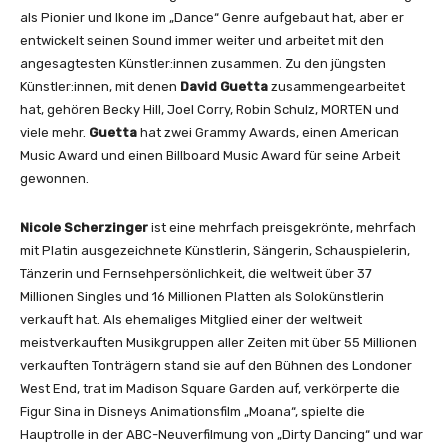
als Pionier und Ikone im „Dance“ Genre aufgebaut hat, aber er
entwickelt seinen Sound immer weiter und arbeitet mit den
angesagtesten Künstler:innen zusammen. Zu den jüngsten
Künstler:innen, mit denen
David Guetta
zusammengearbeitet
hat, gehören Becky Hill, Joel Corry, Robin Schulz, MORTEN und
viele mehr.
Guetta
hat zwei Grammy Awards, einen American
Music Award und einen Billboard Music Award für seine Arbeit
gewonnen.
Nicole Scherzinger
ist eine mehrfach preisgekrönte, mehrfach
mit Platin ausgezeichnete Künstlerin, Sängerin, Schauspielerin,
Tänzerin und Fernsehpersönlichkeit, die weltweit über 37
Millionen Singles und 16 Millionen Platten als Solokünstlerin
verkauft hat. Als ehemaliges Mitglied einer der weltweit
meistverkauften Musikgruppen aller Zeiten mit über 55 Millionen
verkauften Tonträgern stand sie auf den Bühnen des Londoner
West End, trat im Madison Square Garden auf, verkörperte die
Figur Sina in Disneys Animationsfilm „Moana“, spielte die
Hauptrolle in der ABC-Neuverfilmung von „Dirty Dancing“ und war