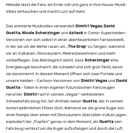
Melodie lässt die Fans am Ende voll und ganz in ihre House-Musik-
Vibes eintauchen und macht Lust auf mehr.
Das animierte Musikvideo verwandelt
Dimitri Vegas, David
Guetta, Nicole Scherzinger
und
Azteck
in Comic-Superhelden-
Versionen von sich selbst in einer abenteuerlichen Fantasiewelt,
in der sie um die Wette rasen um „
The Drop
“ zu fangen, während
sie an Vulkanen, Dinosauriern, Meeresbewohnern und mehr
vorbeifliegen. Das Bild beginnt damit, dass
Scherzinger
eine
Energiekugel beschwört, die schwebt und sich grün färbt, bevor
sie davonrennt. In diesem Moment öffnen sich zwei Portale und
unsere Helden – Cartoon-Versionen von
Dimitri Vegas
und
David
Guetta
– fallen in ihren eigenen futuristischen Fahrzeugen
herunter.
Dimitri
rast in seinem „Vegas“-verkleideten
Schwebefahrzeug mit Jet-Antrieb neben
Guetta
, der in seinem
motorradähnlichen Flitzer düst. Während sie die grüne Kugel von
einer Rampe über einen mit Dinosauriern übersäten Vulkan jagen,
explodiert der „Tropfen“ genau in dem Moment, als
Guetta
sein
Fahrzeug verlässt um die Kugel aufzufangen und durch die Luft