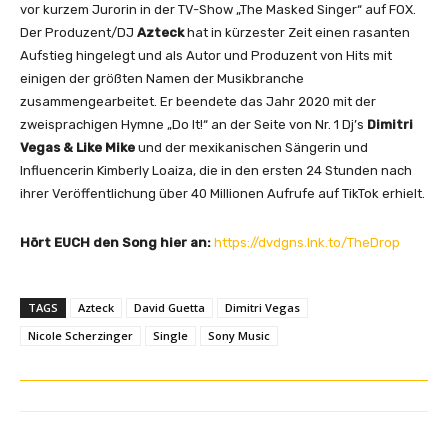
vor kurzem Jurorin in der TV-Show „The Masked Singer“ auf FOX.
Der Produzent/DJ
Azteck
hat in kürzester Zeit einen rasanten
Aufstieg hingelegt und als Autor und Produzent von Hits mit
einigen der größten Namen der Musikbranche
zusammengearbeitet. Er beendete das Jahr 2020 mit der
zweisprachigen Hymne „Do It!“ an der Seite von Nr. 1 Dj’s
Dimitri
Vegas & Like Mike
und der mexikanischen Sängerin und
Influencerin Kimberly Loaiza, die in den ersten 24 Stunden nach
ihrer Veröffentlichung über 40 Millionen Aufrufe auf TikTok erhielt.
Hört EUCH den Song hier an:
https://dvdgns.lnk.to/TheDrop
TAGS
Azteck
David Guetta
Dimitri Vegas
Nicole Scherzinger
Single
Sony Music