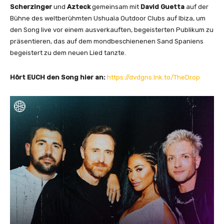
Scherzinger
und
Azteck
gemeinsam mit
Dav
id Guetta
auf der
Bühne des weltberühmten Ushuaïa Outdoor Clubs auf Ibiza, um
den Song live vor einem ausverkauften, begeisterten Publikum zu
präsentieren, das auf dem mondbeschienenen Sand Spaniens
begeistert zu dem neuen Lied tanzte.
Hört EUCH den Song hier an:
https://dvdgns.lnk.to/TheDrop