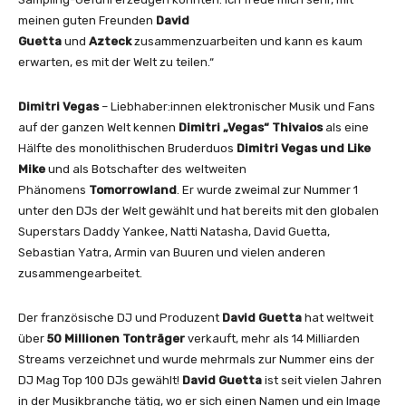
meinen guten Freunden
David
Guetta
und
Azteck
zusammenzuarbeiten und kann es kaum
erwarten, es mit der Welt zu teilen.“
Dimitri Vegas
– Liebhaber:innen elektronischer Musik und Fans
auf der ganzen Welt kennen
Dimitri „Vegas“ Thivaios
als eine
Hälfte des monolithischen Bruderduos
Dimitri Vegas und Like
Mike
und als Botschafter des weltweiten
Phänomens
Tomorrowland
. Er wurde zweimal zur Nummer 1
unter den DJs der Welt gewählt und hat bereits mit den globalen
Superstars Daddy Yankee, Natti Natasha, David Guetta,
Sebastian Yatra, Armin van Buuren und vielen anderen
zusammengearbeitet.
Der französische DJ und Produzent
David Guetta
hat weltweit
über
50 Millionen Tonträger
verkauft, mehr als 14 Milliarden
Streams verzeichnet und wurde mehrmals zur Nummer eins der
DJ Mag Top 100 DJs gewählt!
David Guetta
ist seit vielen Jahren
in der Musikbranche tätig, wo er sich einen Namen und ein Image