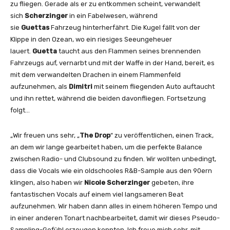
zu fliegen. Gerade als er zu entkommen scheint, verwandelt
sich
Scherzinger
in ein Fabelwesen, während
sie
Guettas
Fahrzeug hinterherfährt. Die Kugel fällt von der
Klippe in den Ozean, wo ein riesiges Seeungeheuer
lauert.
Guetta
taucht aus den Flammen seines brennenden
Fahrzeugs auf, vernarbt und mit der Waffe in der Hand, bereit, es
mit dem verwandelten Drachen in einem Flammenfeld
aufzunehmen, als
Dimitri
mit seinem fliegenden Auto auftaucht
und ihn rettet, während die beiden davonfliegen. Fortsetzung
folgt…
„Wir freuen uns sehr, „
The Drop
“ zu veröffentlichen, einen Track,
an dem wir lange gearbeitet haben, um die perfekte Balance
zwischen Radio- und Clubsound zu finden. Wir wollten unbedingt,
dass die Vocals wie ein oldschooles R&B-Sample aus den 90ern
klingen, also haben wir
Nicole Scherzinger
gebeten, ihre
fantastischen Vocals auf einem viel langsameren Beat
aufzunehmen. Wir haben dann alles in einem höheren Tempo und
in einer anderen Tonart nachbearbeitet, damit wir dieses Pseudo-
Sampling-Gefühl erzeugen konnten. Ich freue mich sehr, mit