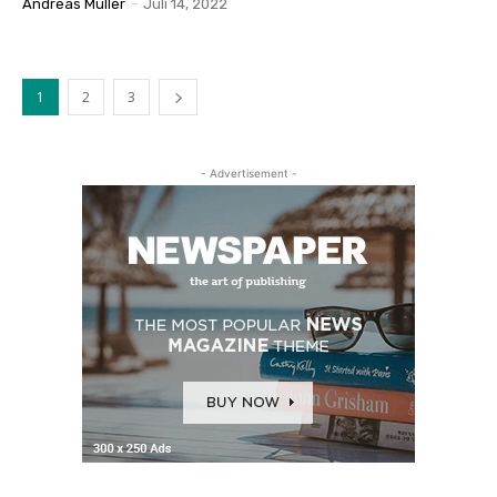
Andreas Müller
-
Juli 14, 2022
1
2
3
- Advertisement -