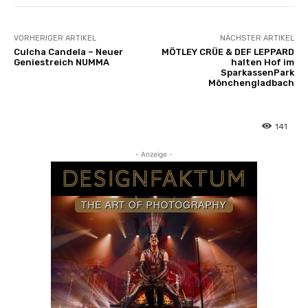
e
r
)
VORHERIGER ARTIKEL
NÄCHSTER ARTIKEL
“
Culcha Candela – Neuer
MÖTLEY CRÜE & DEF LEPPARD
Geniestreich NUMMA
halten Hof im
v
SparkassenPark
o
Mönchengladbach
n
Y
141
o
u
- Anzeige -
T
u
b
e
a
n
z
e
i
g