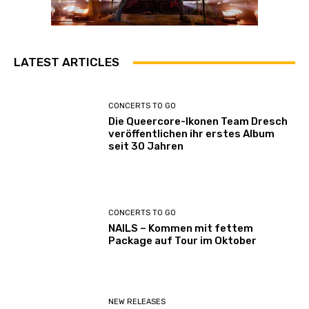
e
n
LATEST ARTICLES
CONCERTS TO GO
Die Queercore-Ikonen Team Dresch
veröffentlichen ihr erstes Album
seit 30 Jahren
CONCERTS TO GO
NAILS – Kommen mit fettem
Package auf Tour im Oktober
NEW RELEASES