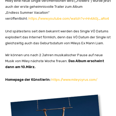
n
Miley eine neue Single veröffentlichen wird („Flowers“) wurde jetzt
d
auch der erste geheimnisvolle Trailer zum Album
l
„Endless Summer Vacation“
e
veröffentlicht:
https://www.youtube.com/watch?v=Hn4AGj_aRo4
s
s
Und spätestens seit dem bekannt werden des Single VÖ Datums
S
explodiert das Internet förmlich, denn das VÖ Datum der Single ist
u
gleichzeitig auch das Geburtsdatum von Mileys Ex Mann Liam.
m
m
Wir können uns nach 2 Jahren musikalischer Pause auf neue
e
Musik von Miley nächste Woche freuen.
Das Album erscheint
r
dann am 10.März.
V
a
Homepage der Künstlerin:
https://www.mileycyrus.com/
c
a
t
i
o
n