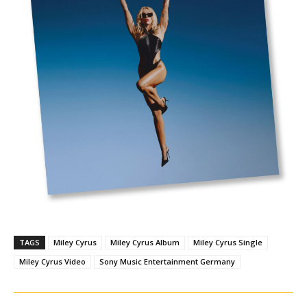
(
O
f
f
i
c
i
a
l
A
l
b
u
m
T
TAGS
Miley Cyrus
Miley Cyrus Album
Miley Cyrus Single
r
a
Miley Cyrus Video
Sony Music Entertainment Germany
i
l