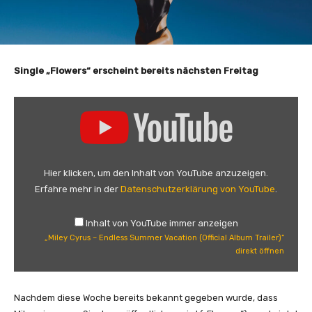
Single „Flowers“ erscheint bereits nächsten Freitag
„
M
i
l
e
Hier klicken, um den Inhalt von YouTube anzuzeigen.
y
Erfahre mehr in der
Datenschutzerklärung von YouTube
.
C
y
Inhalt von YouTube immer anzeigen
r
„Miley Cyrus – Endless Summer Vacation (Official Album Trailer)“
u
direkt öffnen
s
–
E
Nachdem diese Woche bereits bekannt gegeben wurde, dass