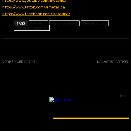
https://www.youtube.com/metallica
https://www.tiktok.com/@metallica
https://www.facebook.com/Metallica/
TAGS
Metallica
Metallica Album
Metallica Load
Oktober Promotion
VORHERIGER ARTIKEL
NÄCHSTER ARTIKEL
Ruhr-in-Love DJ-Contest
Avatar: Mit neuem Album
Anfang 2026 zurück auf
großer Europa-Tournee
- Anzeige -
130
LATEST ARTICLES
CONCERTS TO GO