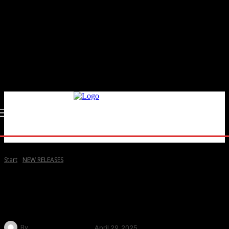
Start
NEW RELEASES
NEW RELEASES
METALLICA – Album LOAD kommt
„remastered“ auf die Welt
By
Claudia Reckfort
April 29, 2025