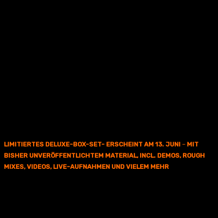
LIMITIERTES DELUXE-BOX-SET- ERSCHEINT AM 13. JUNI
–
MIT
BISHER UNVERÖFFENTLICHTEM MATERIAL, INCL. DEMOS, ROUGH
MIXES, VIDEOS, LIVE-AUFNAHMEN UND VIELEM MEHR
Metallica
haben die Neuveröffentlichung ihres fünffach mit Platin
ausgezeichneten sechsten Studioalbums
Load
angekündigt, das
am
13. Juni
über das bandeigene Label Blackened Recordings
erscheinen wird.