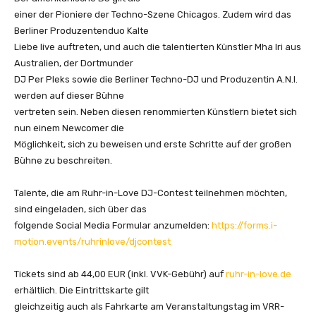
einer der Pioniere der Techno-Szene Chicagos. Zudem wird das
Berliner Produzentenduo Kalte
Liebe live auftreten, und auch die talentierten Künstler Mha Iri aus
Australien, der Dortmunder
DJ Per Pleks sowie die Berliner Techno-DJ und Produzentin A.N.I.
werden auf dieser Bühne
vertreten sein. Neben diesen renommierten Künstlern bietet sich
nun einem Newcomer die
Möglichkeit, sich zu beweisen und erste Schritte auf der großen
Bühne zu beschreiten.
Talente, die am Ruhr-in-Love DJ-Contest teilnehmen möchten,
sind eingeladen, sich über das
folgende Social Media Formular anzumelden:
https://forms.i-
motion.events/ruhrinlove/djcontest
Tickets sind ab 44,00 EUR (inkl. VVK-Gebühr) auf
ruhr-in-love.de
erhältlich. Die Eintrittskarte gilt
gleichzeitig auch als Fahrkarte am Veranstaltungstag im VRR-