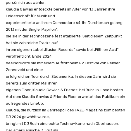
persönlich auswählen.
Klaudia Gawlas entdeckte bereits im Alter von 13 Jahren ihre
Leidenschaft für Musik und
experimentierte an ihrem Commodore 64. Ihr Durchbruch gelang
2013 mit der Single ‚Papillon‘,
die sie in der Technoszene fest etablierte. Seit diesem Zeitpunkt
hat sie zahlreiche Tracks auf
ihrem eigenen Label „Illusion Records“ sowie bei „Filth on Acid“
veröffentlicht. Ende 2024
beeindruckte sie mit einem Auftritt beim R2 Festival von Reinier
Zonneveld und einer
erfolgreichen Tour durch Südamerika. In diesem Jahr wird sie
bereits zum dritten Mal ihren
eigenen Floor ‚Klaudia Gawlas & Friends‘ bei Ruhr-in-Love hosten.
Auf dem Klaudia Gawlas & Friends Floor erwartet das Publikum ein
aufregendes LineUp.
Klaudia, die kürzlich im Jahrespoll des FAZE-Magazins zum besten
DJ 2024 gewählt wurde,
bringt mit DJ Rush eine echte Techno-Ikone nach Oberhausen.
Der amerikanische DJ gilt als