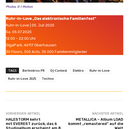
Photos © I-Motion
Ruhr-in-Love „Das elektronische Familienfest“
Ruhr-in-Love | 05. Juli 2025
Sa. 05.07.2025
12:00 – 22:00 Uhr
OlgaPark, 46117 Oberhausen
30 Floors, 300 Acts, 35.000 Familienmitglieder
TAGS
Berlinièros PR
DJ-Contest
Elektro
Ruhr-in-Love
Ruhr-in-Love 2025
Techno
VORHERIGER ARTIKEL
NÄCHSTER ARTIKEL
HALESTORM kehrt
METALLICA – Album LOAD
mit EVEREST zurück, das 6
kommt „remastered“ auf die
Studioalbum erscheint am 8.
Welt