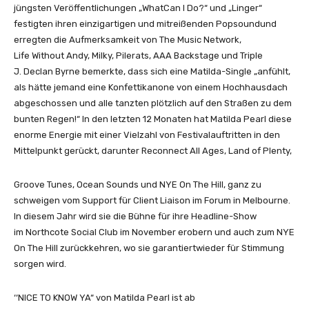
jüngsten Veröffentlichungen „WhatCan I Do?“ und „Linger“
festigten ihren einzigartigen und mitreißenden Popsoundund
erregten die Aufmerksamkeit von The Music Network,
Life Without Andy, Milky, Pilerats, AAA Backstage und Triple
J. Declan Byrne bemerkte, dass sich eine Matilda-Single „anfühlt,
als hätte jemand eine Konfettikanone von einem Hochhausdach
abgeschossen und alle tanzten plötzlich auf den Straßen zu dem
bunten Regen!“ In den letzten 12 Monaten hat Matilda Pearl diese
enorme Energie mit einer Vielzahl von Festivalauftritten in den
Mittelpunkt gerückt, darunter Reconnect All Ages, Land of Plenty,
Groove Tunes, Ocean Sounds und NYE On The Hill, ganz zu
schweigen vom Support für Client Liaison im Forum in Melbourne.
In diesem Jahr wird sie die Bühne für ihre Headline-Show
im Northcote Social Club im November erobern und auch zum NYE
On The Hill zurückkehren, wo sie garantiertwieder für Stimmung
sorgen wird.
‘‘NICE TO KNOW YA“ von Matilda Pearl ist ab