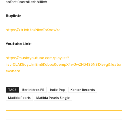
sofort überall erhältlich.
Buylink:
https://ktr.lnk.to/NiceToKnowYa
Youtube Link:
https://music.youtube.com/playlist?
list=OLAK5uy_lmEm5Kdbbx0uempX4wJwZH34S5NSfXevg&featur
e=share
TAGS
Berlinièros PR
Indie-Pop
Kontor Records
Matilda Pearls
Matilda Pearls Single