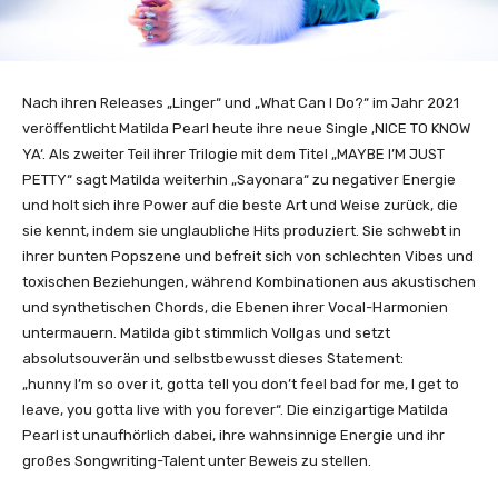
Nach ihren Releases „Linger“ und „What Can I Do?“ im Jahr 2021
veröffentlicht Matilda Pearl heute ihre neue Single ‚NICE TO KNOW
YA‘. Als zweiter Teil ihrer Trilogie mit dem Titel „MAYBE I’M JUST
PETTY“ sagt Matilda weiterhin „Sayonara“ zu negativer Energie
und holt sich ihre Power auf die beste Art und Weise zurück, die
sie kennt, indem sie unglaubliche Hits produziert. Sie schwebt in
ihrer bunten Popszene und befreit sich von schlechten Vibes und
toxischen Beziehungen, während Kombinationen aus akustischen
und synthetischen Chords, die Ebenen ihrer Vocal-Harmonien
untermauern. Matilda gibt stimmlich Vollgas und setzt
absolutsouverän und selbstbewusst dieses Statement:
„hunny I’m so over it, gotta tell you don’t feel bad for me, I get to
leave, you gotta live with you forever“. Die einzigartige Matilda
Pearl ist unaufhörlich dabei, ihre wahnsinnige Energie und ihr
großes Songwriting-Talent unter Beweis zu stellen.