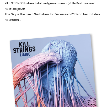
e
KILL STRINGS haben Fahrt aufgenommen – ‚Volle Kraft voraus’
i
a
heißt es jetzt!
g
m
The Sky is the Limit. Sie haben ihr Ziel erreicht? Dann her mit den
e
(
nächsten…
n
O
f
f
i
c
i
a
l
M
u
s
i
c
V
i
d