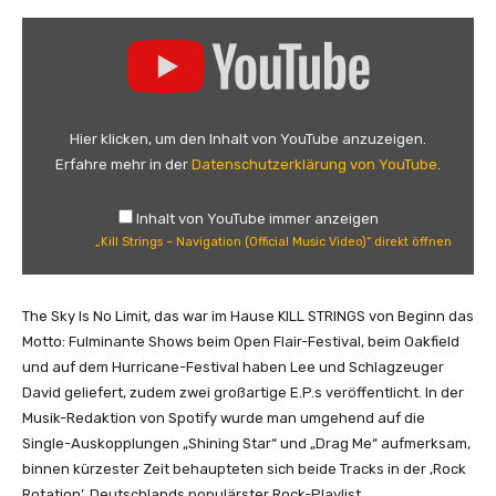
„
K
i
l
l
Hier klicken, um den Inhalt von YouTube anzuzeigen.
S
Erfahre mehr in der
Datenschutzerklärung von YouTube
.
t
r
Inhalt von YouTube immer anzeigen
i
„Kill Strings – Navigation (Official Music Video)“ direkt öffnen
n
g
s
The Sky Is No Limit, das war im Hause KILL STRINGS von Beginn das
–
Motto: Fulminante Shows beim Open Flair-Festival, beim Oakfield
N
und auf dem Hurricane-Festival haben Lee und Schlagzeuger
a
David geliefert, zudem zwei großartige E.P.s veröffentlicht. In der
v
Musik-Redaktion von Spotify wurde man umgehend auf die
i
Single-Auskopplungen „Shining Star“ und „Drag Me“ aufmerksam,
g
binnen kürzester Zeit behaupteten sich beide Tracks in der ‚Rock
a
Rotation’, Deutschlands populärster Rock-Playlist.