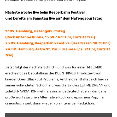
t
i
Nächste Woche live beim Reeperbahn Festival
o
und bereits am Samstag live auf dem Hafengeburtstag
n
(
17.09. Hamburg, Hafengeburtstag
O
(Rock Antenne Bühne, 13.30-14.15 Uhr, Eintritt frei)
f
23.09. Hamburg, Reeperbahn Festival (Headcrash, 18.35 Uhr)
f
24.09. Hamburg, Astra St. Pauli Brauerei (ca. 21 Uhr, Eintritt
i
frei)
c
i
Jetzt folgt der nächste Schritt – und was für einer: Mit LIMBO
a
erscheint das Debütalbum der KILL STRINGS. Produziert von
l
Frieder Does (Blackout Problems, Antiheld) entfaltet sich hier in
M
seiner vollendeten Schönheit, was die Singles LET ME DREAM und
u
zuletzt NAVIGATION mehr als nur angedeutet haben – der ganz
s
große Wurf zwischen Alternative Rock und epischem Pop, mal
i
cineastisch weit, dann wieder von intensiver Reduktion.
c
V
„