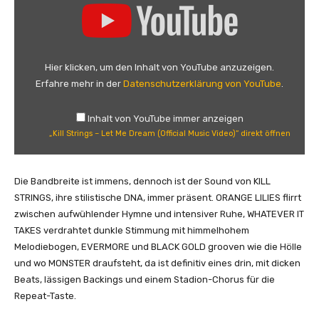
i
K
d
i
e
l
o
l
Hier klicken, um den Inhalt von YouTube anzuzeigen.
)
S
Erfahre mehr in der
Datenschutzerklärung von YouTube
.
“
t
v
r
o
Inhalt von YouTube immer anzeigen
i
n
„Kill Strings – Let Me Dream (Official Music Video)“ direkt öffnen
n
Y
g
o
s
Die Bandbreite ist immens, dennoch ist der Sound von KILL
u
–
STRINGS, ihre stilistische DNA, immer präsent. ORANGE LILIES flirrt
T
L
zwischen aufwühlender Hymne und intensiver Ruhe, WHATEVER IT
u
e
TAKES verdrahtet dunkle Stimmung mit himmelhohem
b
t
Melodiebogen, EVERMORE und BLACK GOLD grooven wie die Hölle
e
M
und wo MONSTER draufsteht, da ist definitiv eines drin, mit dicken
a
e
Beats, lässigen Backings und einem Stadion-Chorus für die
n
D
Repeat-Taste.
z
r
e