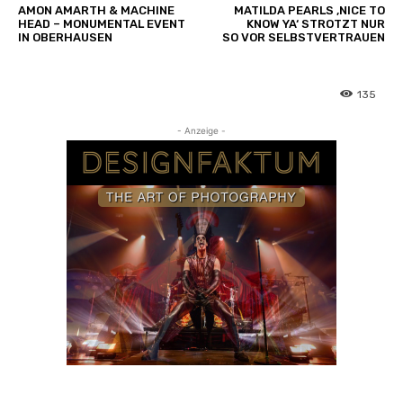
g
AMON AMARTH & MACHINE
MATILDA PEARLS ‚NICE TO
HEAD – MONUMENTAL EVENT
KNOW YA‘ STROTZT NUR
e
IN OBERHAUSEN
SO VOR SELBSTVERTRAUEN
n
135
- Anzeige -