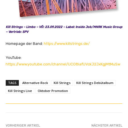
e
o
)
“
Kill Strings – Limbo – VÖ: 23.09.2022 – Label: Inside Job/MNRK Music Group
v
– Vertrieb: SPV
o
Homepage der Band:
https://www.killstrings.de/
n
Y
YouTube:
o
https://www.youtube.com/channel/UCO8IafUVckJ2JxKgjMtMuSw
u
T
u
TAGS
Alternative-Rock
Kill Strings
Kill Strings Debütalbum
b
Kill Strings Live
Oktober Promotion
e
a
n
z
e
i
VORHERIGER ARTIKEL
NÄCHSTER ARTIKEL