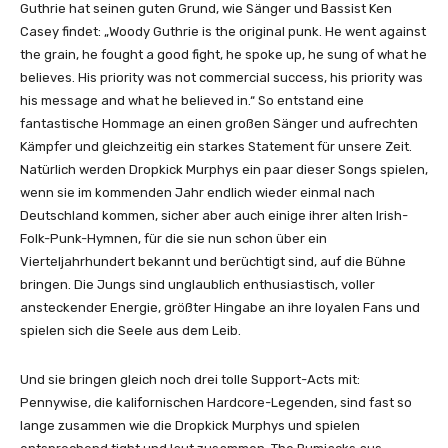
Guthrie hat seinen guten Grund, wie Sänger und Bassist Ken
Casey findet: „Woody Guthrie is the original punk. He went against
the grain, he fought a good fight, he spoke up, he sung of what he
believes. His priority was not commercial success, his priority was
his message and what he believed in.“ So entstand eine
fantastische Hommage an einen großen Sänger und aufrechten
Kämpfer und gleichzeitig ein starkes Statement für unsere Zeit.
Natürlich werden Dropkick Murphys ein paar dieser Songs spielen,
wenn sie im kommenden Jahr endlich wieder einmal nach
Deutschland kommen, sicher aber auch einige ihrer alten Irish-
Folk-Punk-Hymnen, für die sie nun schon über ein
Vierteljahrhundert bekannt und berüchtigt sind, auf die Bühne
bringen. Die Jungs sind unglaublich enthusiastisch, voller
ansteckender Energie, größter Hingabe an ihre loyalen Fans und
spielen sich die Seele aus dem Leib.
Und sie bringen gleich noch drei tolle Support-Acts mit:
Pennywise, die kalifornischen Hardcore-Legenden, sind fast so
lange zusammen wie die Dropkick Murphys und spielen