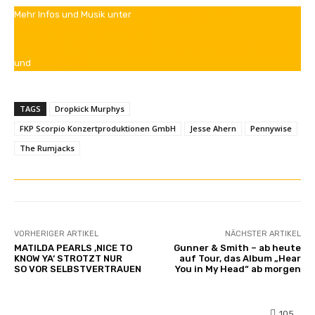
Mehr Infos und Musik unter
dropkickmurphys.com
,
facebook.com/DropkickMurphys
,
instagram.com/dropkickmurphys
,
twitter.com/DropkickMurphys
und
youtube.com
.
TAGS
Dropkick Murphys
FKP Scorpio Konzertproduktionen GmbH
Jesse Ahern
Pennywise
The Rumjacks
VORHERIGER ARTIKEL
NÄCHSTER ARTIKEL
MATILDA PEARLS ‚NICE TO
Gunner & Smith – ab heute
KNOW YA‘ STROTZT NUR
auf Tour, das Album „Hear
SO VOR SELBSTVERTRAUEN
You in My Head“ ab morgen
105