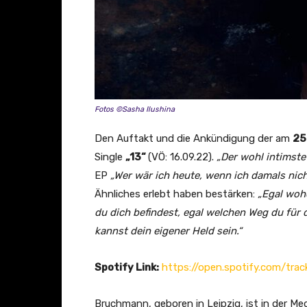
Fotos ©Sasha Ilushina
Den Auftakt und die Ankündigung der am
25
Single
„13“
(VÖ: 16.09.22).
„Der wohl intimste
EP
„Wer wär ich heute, wenn ich damals nic
Ähnliches erlebt haben bestärken:
„Egal woh
du dich befindest, egal welchen Weg du für
kannst dein eigener Held sein.“
Spotify Link:
https://open.spotify.com/t
Bruchmann, geboren in Leipzig, ist in der Me