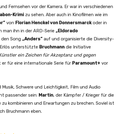
m und Fernsehen vor der Kamera. Er war in verschiedenen
abon-Krimi
zu sehen. Aber auch in Kinofilmen wie im
or“
von
Florian Henckel von Donnersmarck
oder in
ah man ihn in der ARD-Serie
„Eldorado
r den Song
„Anders“
auf und organisierte die Diversity-
 Erlös unterstützte
Bruchmann
die Initiative
s Künstler ein Zeichen für Akzeptanz und gegen
r für eine internationale Serie für
Paramount+
vor
d Musik, Schwere und Leichtigkeit, Film und Audio
ht passender sein:
Martin
, der Kämpfer / Krieger für die
ge zu kombinieren und Erwartungen zu brechen. Soviel ist
sch Bruchmann eben.