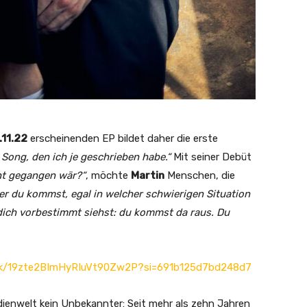
.11.22
erscheinenden EP bildet daher die erste
 Song, den ich je geschrieben habe.“
Mit seiner Debüt
ht gegangen wär?“
, möchte
Martin
Menschen, die
er du kommst, egal in welcher schwierigen Situation
 dich vorbestimmt siehst: du kommst da raus. Du
rack/19zte2BImHyRIuVt90Zw2P?si=691b125d7bd248d7
dienwelt kein Unbekannter: Seit mehr als zehn Jahren