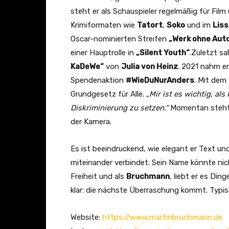
steht er als Schauspieler regelmäßig für Fil
Krimiformaten wie
Tatort
,
Soko
und im
Liss
Oscar-nominierten Streifen
„Werk ohne Aut
einer Hauptrolle in
„Silent Youth“
.Zuletzt s
KaDeWe“
von
Julia von Heinz
. 2021 nahm e
Spendenaktion
#WieDuNurAnders
. Mit dem
Grundgesetz für Alle.
„Mir ist es wichtig, al
Diskriminierung zu setzen.“
Momentan steht e
der Kamera.
Es ist beeindruckend, wie elegant er Text un
miteinander verbindet. Sein Name könnte nic
Freiheit und als
Bruchmann
, liebt er es Din
klar: die nächste Überraschung kommt. Typi
Website:
https://www.martinbruchmann.de