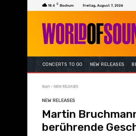
C
18.4
Bochum
Freitag, August 7, 2026
CONCERTS TO GO
NEW RELEASES
B
Start
NEW RELEASES
NEW RELEASES
Martin Bruchmann
berührende Gesch