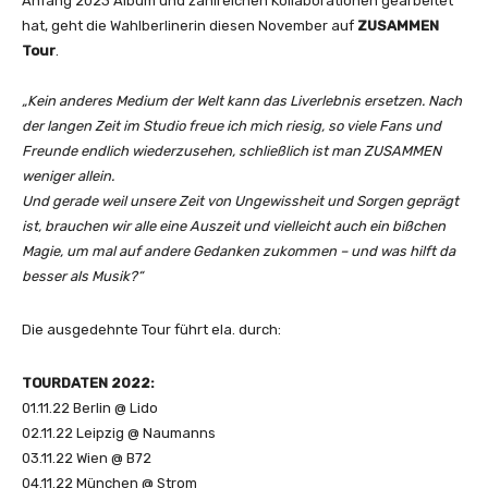
Anfang 2023 Album und zahlreichen Kollaborationen gearbeitet
hat, geht die Wahlberlinerin diesen November auf
ZUSAMMEN
Tour
.
„Kein anderes Medium der Welt kann das Liverlebnis ersetzen. Nach
der langen Zeit im Studio freue ich mich riesig, so viele Fans und
Freunde endlich wiederzusehen, schließlich ist man ZUSAMMEN
weniger allein.
Und gerade weil unsere Zeit von Ungewissheit und Sorgen geprägt
ist, brauchen wir alle eine Auszeit und vielleicht auch ein bißchen
Magie, um mal auf andere Gedanken zukommen – und was hilft da
besser als Musik?“
Die ausgedehnte Tour führt ela. durch:
TOURDATEN 2022:
01.11.22 Berlin @ Lido
02.11.22 Leipzig @ Naumanns
03.11.22 Wien @ B72
04.11.22 München @ Strom