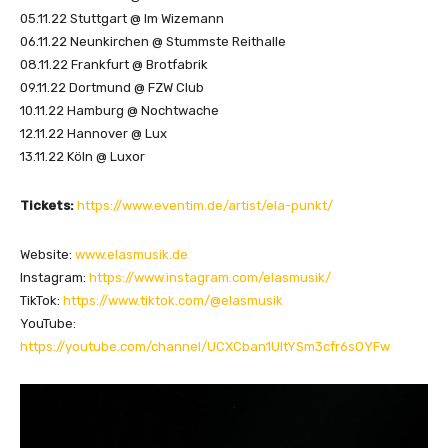
05.11.22 Stuttgart @ Im Wizemann
06.11.22 Neunkirchen @ Stummste Reithalle
08.11.22 Frankfurt @ Brotfabrik
09.11.22 Dortmund @ FZW Club
10.11.22 Hamburg @ Nochtwache
12.11.22 Hannover @ Lux
13.11.22 Köln @ Luxor
Tickets:
https://www.eventim.de/artist/ela-punkt/
Website:
www.elasmusik.de
Instagram:
https://www.instagram.com/elasmusik/
TikTok:
https://www.tiktok.com/@elasmusik
YouTube:
https://youtube.com/channel/UCXCban1UltYSm3cfr6sOYFw