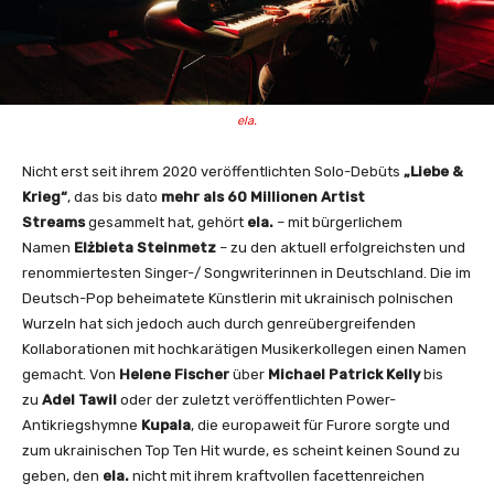
ela.
Nicht erst seit ihrem 2020 veröffentlichten Solo-Debüts
„Liebe &
Krieg“
, das bis dato
mehr als 60 Millionen Artist
Streams
gesammelt hat, gehört
ela.
– mit bürgerlichem
Namen
Elżbieta Steinmetz
– zu den aktuell erfolgreichsten und
renommiertesten Singer-/ Songwriterinnen in Deutschland. Die im
Deutsch-Pop beheimatete Künstlerin mit ukrainisch polnischen
Wurzeln hat sich jedoch auch durch genreübergreifenden
Kollaborationen mit hochkarätigen Musikerkollegen einen Namen
gemacht. Von
Helene Fischer
über
Michael Patrick Kelly
bis
zu
Adel Tawil
oder der zuletzt veröffentlichten Power-
Antikriegshymne
Kupala
, die europaweit für Furore sorgte und
zum ukrainischen Top Ten Hit wurde, es scheint keinen Sound zu
geben, den
ela.
nicht mit ihrem kraftvollen facettenreichen