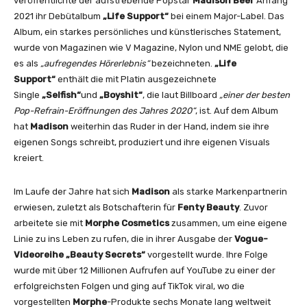
veröffentlichte der aufstrebende Popstar
Madison Beer
Anfang
o
2021 ihr Debütalbum
„Life Support“
bei einem Major-Label. Das
)
Album, ein starkes persönliches und künstlerisches Statement,
“
wurde von Magazinen wie V Magazine, Nylon und NME gelobt, die
v
es als
„aufregendes Hörerlebnis“
bezeichneten.
„Life
o
Support“
enthält die mit Platin ausgezeichnete
n
Single
„Selfish“
und
„Boyshit“
, die laut Billboard
„einer der besten
Y
Pop-Refrain-Eröffnungen des Jahres 2020“
, ist. Auf dem Album
o
hat
Madison
weiterhin das Ruder in der Hand, indem sie ihre
u
eigenen Songs schreibt, produziert und ihre eigenen Visuals
T
kreiert.
u
b
Im Laufe der Jahre hat sich
Madison
als starke Markenpartnerin
e
erwiesen, zuletzt als Botschafterin für
Fenty Beauty
. Zuvor
a
arbeitete sie mit
Morphe Cosmetics
zusammen, um eine eigene
n
Linie zu ins Leben zu rufen, die in ihrer Ausgabe der
Vogue-
z
Videoreihe „Beauty Secrets“
vorgestellt wurde. Ihre Folge
e
wurde mit über 12 Millionen Aufrufen auf YouTube zu einer der
i
erfolgreichsten Folgen und ging auf TikTok viral, wo die
g
vorgestellten
Morphe
-Produkte sechs Monate lang weltweit