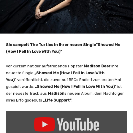
Sie sampelt The Turtles in ihrer neuen Single“Showed Me
(How I Fell In Love With You)“
vor kurzem hat der aufstrebende Popstar
Madison Beer
ihre
neueste Single
„Showed Me (How I Fell In Love With
You)“
veröffentlicht, die zuvor auf BBCs Radio 1 zum ersten Mal
gespielt wurde.
„Showed Me (How I Fell In Love With You)“
ist
der neueste Track aus
Madison
s neuem Album, dem Nachfolger
ihres Erfolgsdebüts
„Life Support“
.
„
M
a