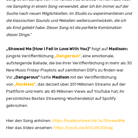
o
nie Sampling in einem Song verwendet, aber ich bin immer auf der
w
Suche nach neuen Möglichkeiten, im Studio zu experimentieren und
I
die klassischen Sounds und Melodien weiterzuentwickeln, die ich
F
als Kind geliebt habe. Dieser Song ist die perfekte Kombination
e
dieser Dinge.“
l
l
„Showed Me (How I Fell In Love With You)“
folgt auf
Madison
s
I
jüngste Veröffentlichung
„Dangerous“
, eine emotionale,
n
aufsteigende Ballade, die bei ihrer Veröffentlichung in mehr als 30
L
New Music Friday-Playlists auf sämtlichen DSPs zu finden war.
o
Vor
„Dangerous“
hatte
Madison
mit der Veröffentlichung
v
von
„Reckless“
, das derzeit über 251 Millionen Streams auf der
e
Plattform und mehr als 45 Millionen Views auf YouTube hat, ihr
W
persönliches Bestes Streaming-Wochendebüt auf Spotify
i
gebrochen.
t
h
Hier den Song anhören:
https://madisonbeer.lnk.to/ShowedMe
Y
Hier das Video ansehen:
https://youtu.be/khCziHJQSwg
o