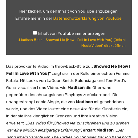
d
i
Hier klicken, um den Inhalt von YouTube anzuzeigen.
s
Erfahre mehr in der
Datenschutzerklärung von YouTube
.
o
n
Inhalt von YouTube immer anzeigen
B
„Madison Beer – Showed Me (How I Fell In Love With You) (Official
e
Music Video)“ direkt öffnen
e
r
–
Das provokante Video im throwback-Stile zu
„Showed Me (How I
S
Fell In Love With You)“
zeigt sie in der Rolle einer echten Femme
h
Fatale. Mit Looks von LaQuan Smith, Balenciaga und Tom Ford’s
o
Gucci visualisiert das Video, wie
Madison
die Oberhand
w
gegenüber des ahnungslosen Playboys zurückerobert. Die
e
unangestrengt coole Single, die von
Madison
mitgeschrieben
d
wurde, und das Video läutet eine neue Ära für die Künstlerin ein,
M
in der sie ihre klanglichen Grenzen und ihre kreative Vision
e
erweitert.
„Das Video für ‚Showed Me‘ zu schreiben und zu drehen
(
war eine wirklich einzigartige Erfahrung“
, erklärt
Madison
.
„Der
H
Song ist ein Sample von The Turtles ‚You Showed Me‘. Ich habe noch