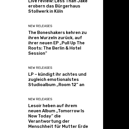
Live review: Less Than Jake
erobern das Bürgerhaus
Stollwerk in Köln
NEW RELEASES
The Boneshakers kehren zu
ihren Wurzeln zurück, auf
ihrer neuen EP „Pull Up The
Roots: The Berlin & Hotel
Session“
NEW RELEASES
LP – kündigt ihr achtes und
zugleich emotionalstes
Studioalbum „Room 12“ an
NEW RELEASES
Lesoir heben auf ihrem
neuen Album „Tomorrow Is
Now Today“ die
Verantwortung der
Menschheit für Mutter Erde