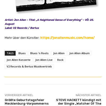
Artist: Jon Allen – Titel: „A Heightened Sense of Everything“ – VÖ: 25.
August
Label: V2 Records / Bertus
Mehr über den Künstler:
https://jonallenmusic.com/home/
TAGS
Blues
Blues 'n Roots
Jon Allen
Jon Allen Album
Jon Allen Konzerte
Jon Allen Live
Rock
V2 Records & Bertus Musikvertrieb
VORHERIGER ARTIKEL
NÄCHSTER ARTIKEL
Größte Geburtstagsfeier
STEVE HACKETT kündigt mit
Mecklenburg-Vorpommerns
der Single „Watcher Of The