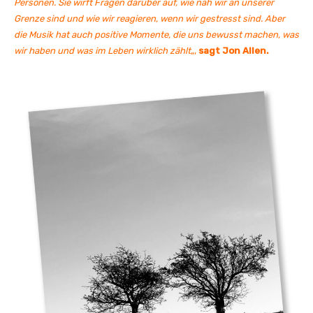
Personen. Sie wirft Fragen darüber auf, wie nah wir an unserer
Grenze sind und wie wir reagieren, wenn wir gestresst sind. Aber
die Musik hat auch positive Momente, die uns bewusst machen, was
wir haben und was im Leben wirklich zählt
„,
sagt Jon Allen.