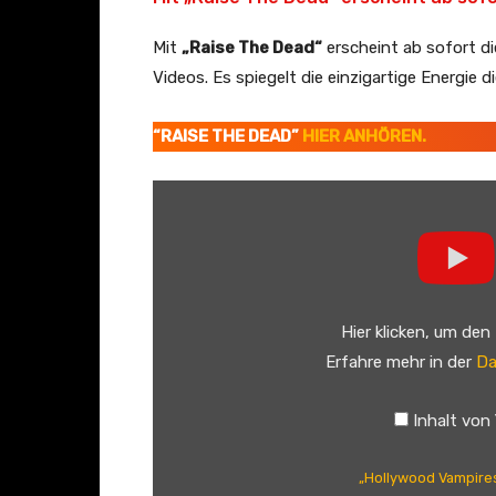
Mit
„Raise The Dead“
erscheint ab sofort di
Videos. Es spiegelt die einzigartige Energie 
“RAISE THE DEAD”
HIER ANHÖREN.
„
H
o
l
l
Hier klicken, um den
y
Erfahre mehr in der
Da
w
o
Inhalt von
o
d
„Hollywood Vampires
V