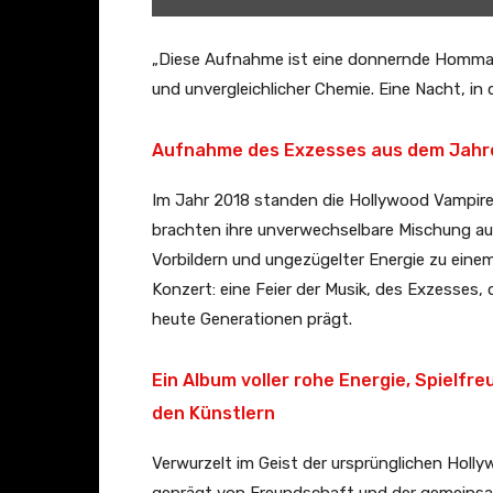
a
m
„Diese Aufnahme ist eine donnernde Hommage
p
und unvergleichlicher Chemie. Eine Nacht, i
i
r
Aufnahme des Exzesses aus dem Jahr
e
Im Jahr 2018 standen die Hollywood Vampire
s
brachten ihre unverwechselbare Mischung aus
–
Vorbildern und ungezügelter Energie zu einem
R
Konzert: eine Feier der Musik, des Exzesses
a
heute Generationen prägt.
i
s
Ein Album voller rohe Energie, Spielfre
e
T
den Künstlern
h
Verwurzelt im Geist der ursprünglichen Holl
e