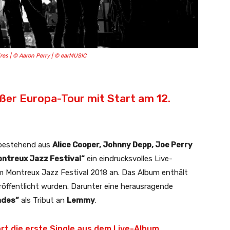
es | © Aaron Perry | © earMUSIC
ßer Europa-Tour mit Start am 12.
 bestehend aus
Alice Cooper, Johnny Depp, Joe Perry
ontreux Jazz Festival“
ein eindrucksvolles Live-
 Montreux Jazz Festival 2018 an. Das Album enthält
röffentlicht wurden. Darunter eine herausragende
ades“
als Tribut an
Lemmy
.
rt die erste Single aus dem Live-Album