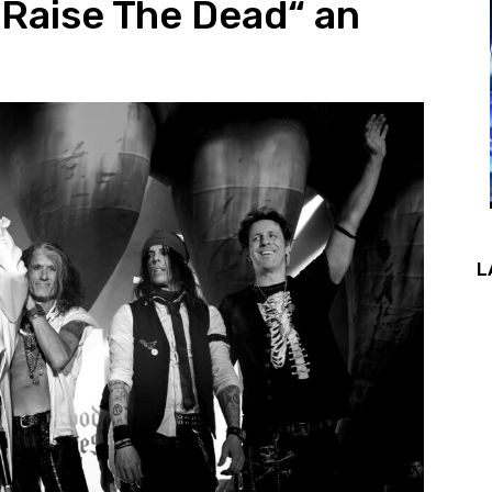
„Raise The Dead“ an
L