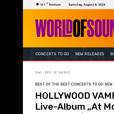
C
12.1
Bochum
Samstag, August 8, 2026
CONCERTS TO GO
NEW RELEASES
B
Start
BEST OF THE BEST
BEST OF THE BEST
CONCERTS TO GO
NEW 
HOLLYWOOD VAMP
Live-Album „At Mo