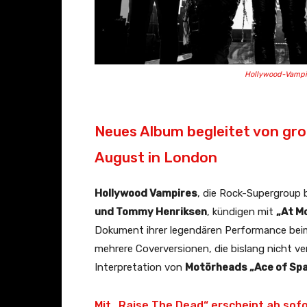
Hollywood-Vampir
Neues Album begleitet von gro
August in London
Hollywood Vampires
, die Rock-Supergroup
und Tommy Henriksen
, kündigen mit
„At M
Dokument ihrer legendären Performance beim
mehrere Coverversionen, die bislang nicht ve
Interpretation von
Motörheads „Ace of Sp
Mit „Raise The Dead“ erscheint ab sofo