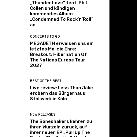
„Thunder Love“ feat. Phil
Collen und kündigen
kommendes Album
„Condemned To Rock’n’Roll“
an
CONCERTS TO GO
MEGADETH erweisen uns ein
letztes Mal die Ehre:
Breakout: Hibernation Of
The Nations Europe Tour
2027
BEST OF THE BEST
Live review: Less Than Jake
erobern das Bürgerhaus
Stollwerk in Köln
NEW RELEASES
The Boneshakers kehren zu
ihren Wurzeln zurück, auf
ihrer neuen EP „Pull Up The