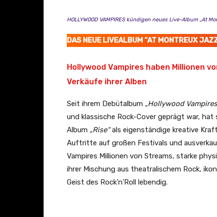
z
HOLLYWOOD VAMPIRES kündigen neues Live-Album „At Mont
z
F
DAS NEUE LIVEALBUM “AT MONTREUX JAZZ
e
s
Hollywood Vampires haben Millionen v
t
Verkäufe ihrer Alben
i
v
Seit ihrem Debütalbum
„Hollywood Vampires
a
und klassische Rock-Cover geprägt war, hat
l
Album
„Rise“
als eigenständige kreative Kraft
)
Auftritte auf großen Festivals und ausverka
“
Vampires Millionen von Streams, starke phys
v
ihrer Mischung aus theatralischem Rock, ikon
o
Geist des Rock’n’Roll lebendig.
n
Y