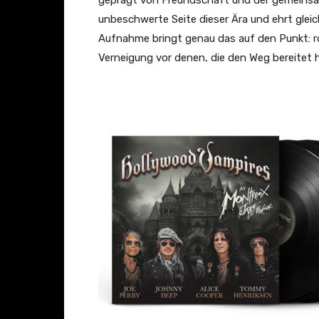
geprägt von Freundschaft und der gemeinsame
D
unbeschwerte Seite dieser Ära und ehrt gleich
e
Aufnahme bringt genau das auf den Punkt: roh
a
Verneigung vor denen, die den Weg bereitet 
d
(
A
t
M
o
n
t
r
e
u
x
J
a