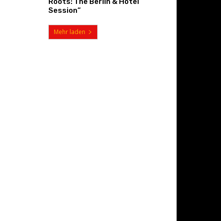
Roots: The Berlin & Hotel
Session“
Mehr laden