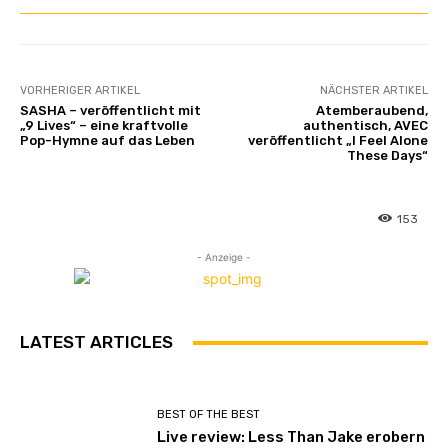
VORHERIGER ARTIKEL
NÄCHSTER ARTIKEL
SASHA – veröffentlicht mit
Atemberaubend,
„9 Lives“ – eine kraftvolle
authentisch, AVEC
Pop-Hymne auf das Leben
veröffentlicht „I Feel Alone
These Days“
153
- Anzeige -
LATEST ARTICLES
BEST OF THE BEST
Live review: Less Than Jake erobern