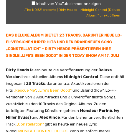
S
Inhalt von YouTube immer anzeigen
E
„The NOISE presents | Dirty Heads – Midnight Control (Deluxe
p
Album)“ direkt öffnen
r
e
s
DAS DELUXE ALBUM BIETET 23 TRACKS, DARUNTER NEUE LO-
e
FI-VERSIONEN IHRER HITS UND DEN BRANDNEUEN SONG
n
„CONSTELLATION“ – DIRTY HEADS PRÄSENTIEREN IHRE
t
SINGLE „LIFE’S BEEN GOOD“ IN DER TODAY SHOW AM 17. JULI
s
|
Dirty Heads
feiern heute die Veröffentlichung der
Deluxe
D
Version
ihres aktuellen Albums
Midnight Control
. Diese enthält
i
insgesamt
23 Tracks
, darunter u.a. Akustikversionen der
r
Hits
„Rescue Me“
,
„Life’s Been Good“
und „Island Glow“, Lo-Fi-
t
Versionen von 3 Albumtracks und 3 unveröffentlichte Songs,
y
zusätzlich zu den 10 Tracks des Original Albums. Zu den
H
beteiligten Featuring Künstlern gehören
Monsieur Periné
,
Ivy
e
Miller (Ivuss)
und
Alex Vince
. Für den bisher unveröffentlichten
a
Track
„Constellation“
gibt es heute ein neues Lyric
d
Video!
MIDNIGHT CONTROL DELUXE
kann ab sofort überall