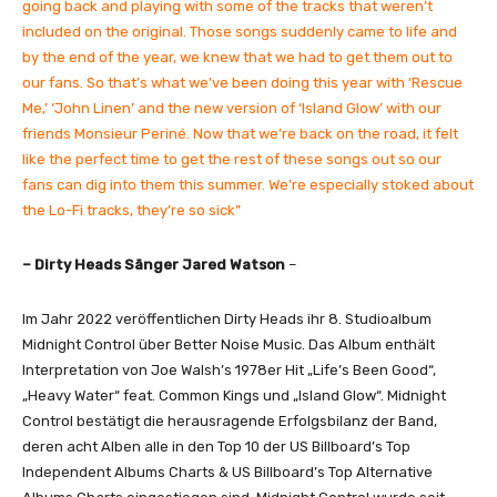
e
going back and playing with some of the tracks that weren’t
l
included on the original. Those songs suddenly came to life and
u
by the end of the year, we knew that we had to get them out to
x
our fans. So that’s what we’ve been doing this year with ‘Rescue
e
Me,’ ‘John Linen’ and the new version of ‘Island Glow’ with our
A
friends Monsieur Periné. Now that we’re back on the road, it felt
l
like the perfect time to get the rest of these songs out so our
b
fans can dig into them this summer. We’re especially stoked about
u
the Lo-Fi tracks, they’re so sick”
m
)
– Dirty Heads Sänger Jared Watson
–
“
v
Im Jahr 2022 veröffentlichen Dirty Heads ihr 8. Studioalbum
o
Midnight Control über Better Noise Music. Das Album enthält
n
Interpretation von Joe Walsh’s 1978er Hit „Life’s Been Good“,
Y
„Heavy Water“ feat. Common Kings und „Island Glow“. Midnight
o
Control bestätigt die herausragende Erfolgsbilanz der Band,
u
deren acht Alben alle in den Top 10 der US Billboard’s Top
T
Independent Albums Charts & US Billboard’s Top Alternative
u