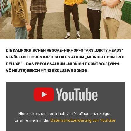
DIE KALIFORNISCHEN REGGAE-HIPHOP-STARS „DIRTY HEADS“
VERÖFFENTLICHEN
IHR DIGITALES ALBUM „MIDNIGHT CONTROL
DELUXE“
–
DAS ERFOLGSALBUM „MIDNIGHT CONTROL“ (VINYL
VÖ HEUTE) BEKOMMT 13 EXKLUSIVE SONGS
„
T
h
e
N
Hier klicken, um den Inhalt von YouTube anzuzeigen.
O
Erfahre mehr in der
Datenschutzerklärung von YouTube
.
I