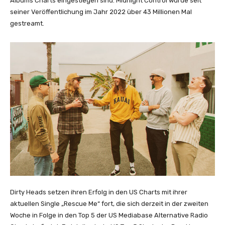
Albums Charts eingestiegen sind. Midnight Control wurde seit
b
seiner Veröffentlichung im Jahr 2022 über 43 Millionen Mal
e
gestreamt.
a
n
z
e
i
g
e
n
Dirty Heads setzen ihren Erfolg in den US Charts mit ihrer
aktuellen Single „Rescue Me“ fort, die sich derzeit in der zweiten
Woche in Folge in den Top 5 der US Mediabase Alternative Radio