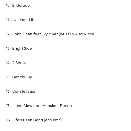
10. El Dorado
11. Live Your Life
12. John Linen feat. Ivy Miller (Ivuss) & Alex Vince
13. Bright Side
14. 2 Shells
15. Get You By
16. Constellation
17. Island Glow feat. Monsieur Periné
18. Life’s Been Good (acoustic)