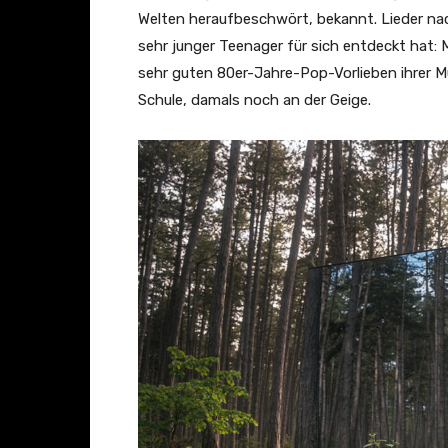
o
Welten heraufbeschwört, bekannt. Lieder nac
)
sehr junger Teenager für sich entdeckt hat:
“
sehr guten 80er-Jahre-Pop-Vorlieben ihrer Mu
v
Schule, damals noch an der Geige.
o
n
Y
o
u
T
u
b
e
a
n
z