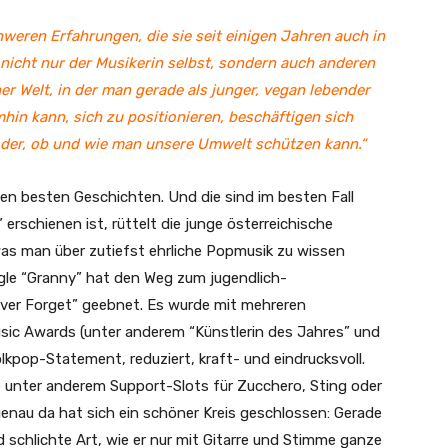
eren Erfahrungen, die sie seit einigen Jahren auch in
e nicht nur der Musikerin selbst, sondern auch anderen
er Welt, in der man gerade als junger, vegan lebender
mhin kann, sich zu positionieren, beschäftigen sich
 der, ob und wie man unsere Umwelt schützen kann.“
den besten Geschichten. Und die sind im besten Fall
erschienen ist, rüttelt die junge österreichische
as man über zutiefst ehrliche Popmusik zu wissen
ingle “Granny” hat den Weg zum jugendlich-
ver Forget” geebnet. Es wurde mit mehreren
ic Awards (unter anderem “Künstlerin des Jahres” und
lkpop-Statement, reduziert, kraft- und eindrucksvoll.
ge unter anderem Support-Slots für Zucchero, Sting oder
genau da hat sich ein schöner Kreis geschlossen: Gerade
d schlichte Art, wie er nur mit Gitarre und Stimme ganze