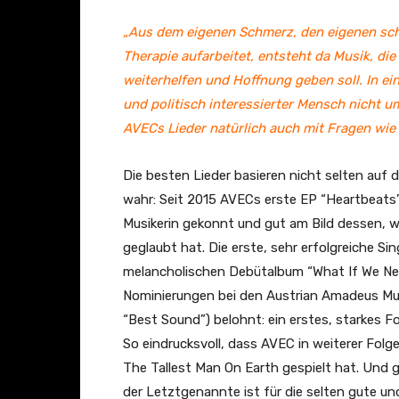
s
"
„Aus dem eigenen Schmerz, den eigenen schw
(
Therapie aufarbeitet, entsteht da Musik, di
O
weiterhelfen und Hoffnung geben soll. In ein
f
und politisch interessierter Mensch nicht u
f
AVECs Lieder natürlich auch mit Fragen wie
i
c
Die besten Lieder basieren nicht selten auf 
i
wahr: Seit 2015 AVECs erste EP “Heartbeats” 
a
Musikerin gekonnt und gut am Bild dessen, w
l
geglaubt hat. Die erste, sehr erfolgreiche S
4
melancholischen Debütalbum “What If We Ne
K
Nominierungen bei den Austrian Amadeus Mus
V
“Best Sound”) belohnt: ein erstes, starkes Fo
i
So eindrucksvoll, dass AVEC in weiterer Fol
d
The Tallest Man On Earth gespielt hat. Und 
e
der Letztgenannte ist für die selten gute un