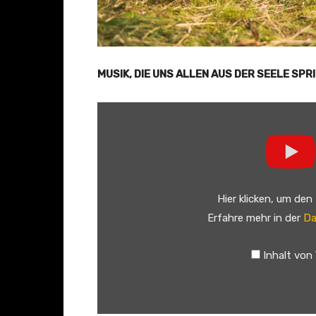
MUSIK, DIE UNS ALLEN AUS DER SEELE SPR
„
A
V
E
C
Hier klicken, um den
–
Erfahre mehr in der
Da
"
W
Inhalt von
a
l
l