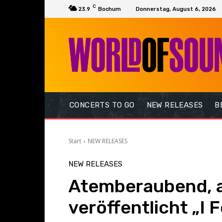
C
23.9
Bochum
Donnerstag, August 6, 2026
CONCERTS TO GO
NEW RELEASES
B
Start
NEW RELEASES
NEW RELEASES
Atemberaubend, a
veröffentlicht „I 