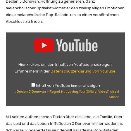
Declan J Donovan, Hoffnung zu generieren. Ganz
melancholischer Optimist widmet er den zwiespältigen Emotionen
diese melancholische Pop-Ballade, um so einen versöhnlichen
Abschluss zu finden.
„
D
e
c
l
Hier klicken, um den Inhalt von YouTube anzuzeigen.
a
Erfahre mehr in der
Datenschutzerklärung von YouTube
.
n
J
Inhalt von YouTube immer anzeigen
D
„Declan J Donovan – Regret Not Loving You (Official Video)“ direkt
o
öffnen
n
o
v
Mit seinen authentischen Texten über die Liebe, die Familie, über
a
das Leid und das Leben trifft Declan J Donovan immer wieder ins
n
Schwarze. Eingebettet in wundervoll balladeske Pop-Balladen,