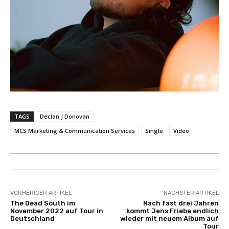
o
u
T
u
b
e
a
n
z
e
TAGS
Declan J Donovan
i
MCS Marketing & Communication Services
Single
Video
g
e
n
VORHERIGER ARTIKEL
NÄCHSTER ARTIKEL
The Dead South im
Nach fast drei Jahren
November 2022 auf Tour in
kommt Jens Friebe endlich
Deutschland
wieder mit neuem Album auf
Tour