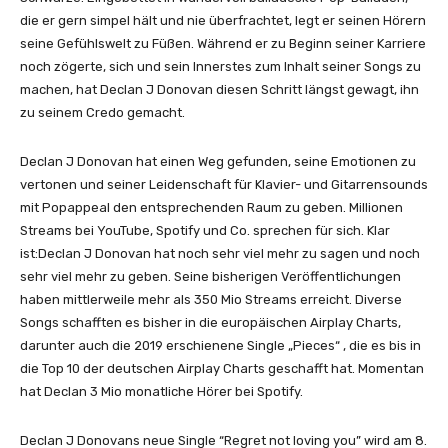
–
die er gern simpel hält und nie überfrachtet, legt er seinen Hörern
R
seine Gefühlswelt zu Füßen. Während er zu Beginn seiner Karriere
e
noch zögerte, sich und sein Innerstes zum Inhalt seiner Songs zu
g
machen, hat Declan J Donovan diesen Schritt längst gewagt, ihn
r
zu seinem Credo gemacht.
e
t
Declan J Donovan hat einen Weg gefunden, seine Emotionen zu
N
vertonen und seiner Leidenschaft für Klavier- und Gitarrensounds
o
mit Popappeal den entsprechenden Raum zu geben. Millionen
t
Streams bei YouTube, Spotify und Co. sprechen für sich. Klar
L
ist:Declan J Donovan hat noch sehr viel mehr zu sagen und noch
o
sehr viel mehr zu geben. Seine bisherigen Veröffentlichungen
v
haben mittlerweile mehr als 350 Mio Streams erreicht. Diverse
i
Songs schafften es bisher in die europäischen Airplay Charts,
n
darunter auch die 2019 erschienene Single „Pieces“ , die es bis in
g
die Top 10 der deutschen Airplay Charts geschafft hat. Momentan
Y
hat Declan 3 Mio monatliche Hörer bei Spotify.
o
u
Declan J Donovans neue Single “Regret not loving you” wird am 8.