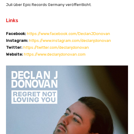
(
Juli über Epic Records Germany veröffentlicht.
O
f
Links
f
i
Facebook:
https://www.facebook.com/DeclanJDonovan
c
Instagram:
https://www.instagram.com/declanjdonovan
i
Twitter:
https://twitter.com/declanjdonovan
a
Website:
https://www.declanjdonovan.com
l
V
i
d
e
o
)
“
v
o
n
Y