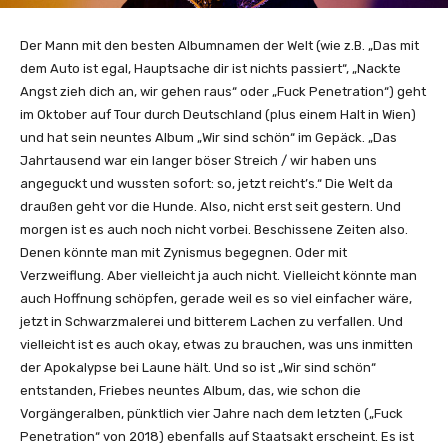
Der Mann mit den besten Albumnamen der Welt (wie z.B. „Das mit
dem Auto ist egal, Hauptsache dir ist nichts passiert“, „Nackte
Angst zieh dich an, wir gehen raus“ oder „Fuck Penetration“) geht
im Oktober auf Tour durch Deutschland (plus einem Halt in Wien)
und hat sein neuntes Album „Wir sind schön“ im Gepäck. „Das
Jahrtausend war ein langer böser Streich / wir haben uns
angeguckt und wussten sofort: so, jetzt reicht’s.“ Die Welt da
draußen geht vor die Hunde. Also, nicht erst seit gestern. Und
morgen ist es auch noch nicht vorbei. Beschissene Zeiten also.
Denen könnte man mit Zynismus begegnen. Oder mit
Verzweiflung. Aber vielleicht ja auch nicht. Vielleicht könnte man
auch Hoffnung schöpfen, gerade weil es so viel einfacher wäre,
jetzt in Schwarzmalerei und bitterem Lachen zu verfallen. Und
vielleicht ist es auch okay, etwas zu brauchen, was uns inmitten
der Apokalypse bei Laune hält. Und so ist „Wir sind schön“
entstanden, Friebes neuntes Album, das, wie schon die
Vorgängeralben, pünktlich vier Jahre nach dem letzten („Fuck
Penetration“ von 2018) ebenfalls auf Staatsakt erscheint. Es ist