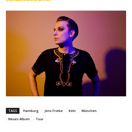
TAGS
Hamburg
Jens Friebe
Köln
München
Neues Album
Tour