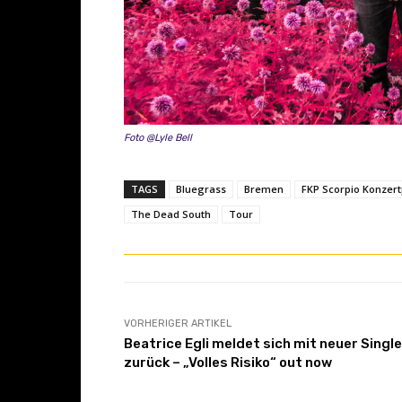
Foto @Lyle Bell
TAGS
Bluegrass
Bremen
FKP Scorpio Konzer
The Dead South
Tour
VORHERIGER ARTIKEL
Beatrice Egli meldet sich mit neuer Single
zurück – „Volles Risiko“ out now