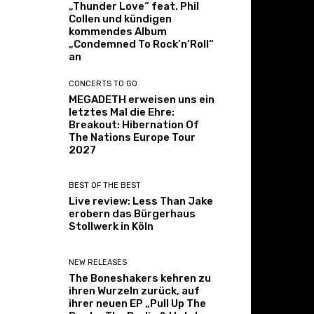
„Thunder Love“ feat. Phil
Collen und kündigen
kommendes Album
„Condemned To Rock’n’Roll“
an
CONCERTS TO GO
MEGADETH erweisen uns ein
letztes Mal die Ehre:
Breakout: Hibernation Of
The Nations Europe Tour
2027
BEST OF THE BEST
Live review: Less Than Jake
erobern das Bürgerhaus
Stollwerk in Köln
NEW RELEASES
The Boneshakers kehren zu
ihren Wurzeln zurück, auf
ihrer neuen EP „Pull Up The