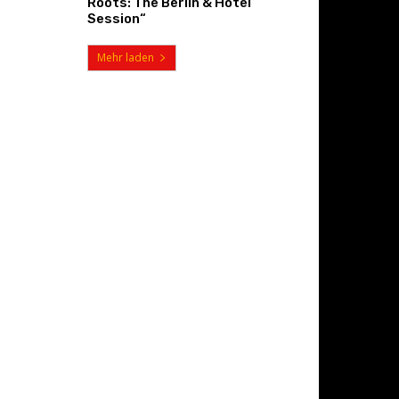
Roots: The Berlin & Hotel
Session“
Mehr laden