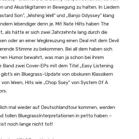
n und Akustikgitarren in Bewegung zu halten. In Liedern
Bastard Son“, „Wishing Well“ und „Banjo Odyssey“ klang
ndern lebendiger denn je. Mit Nate Hilts haben The
, als hätte er sich zwei Jahrzehnte lang durch die
en oder an einer Wegkreuzung einen Deal mit dem Devil
nierende Stimme zu bekommen. Bei all dem haben sich
enen Humor bewahrt, was man ja schon bei ihrem
e Band zwei Cover-EPs mit dem Titel „Easy Listening
 gibt’s ein Bluegrass-Update von obskuren Klassikern
“ von Ween, Hits wie „Chop Suey“ von System Of A
rs.
lich mal wieder auf Deutschlandtour kommen, werden
d tollen BluegrassInterpretationen in petto haben –
 ist noch lange nicht tot!