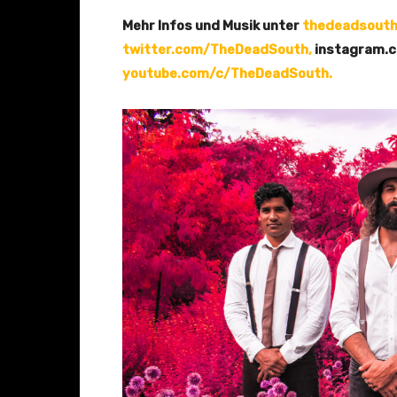
Mehr Infos und Musik unter
thedeadsouth
twitter.com/TheDeadSouth,
instagram.
youtube.com/c/TheDeadSouth.