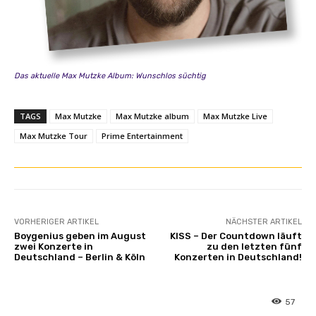
b
e
e
o
a
)
n
“
z
Das aktuelle Max Mutzke Album: Wunschlos süchtig
v
e
o
i
n
TAGS
Max Mutzke
Max Mutzke album
Max Mutzke Live
g
Y
Max Mutzke Tour
Prime Entertainment
e
o
n
u
T
u
b
VORHERIGER ARTIKEL
NÄCHSTER ARTIKEL
e
Boygenius geben im August
KISS – Der Countdown läuft
a
zwei Konzerte in
zu den letzten fünf
Deutschland – Berlin & Köln
Konzerten in Deutschland!
n
z
e
57
i