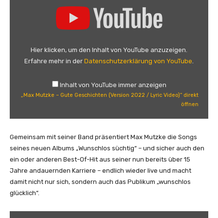
„
M
a
x
M
Hier klicken, um den Inhalt von YouTube anzuzeigen.
u
Erfahre mehr in der
Datenschutzerklärung von YouTube
.
t
z
Inhalt von YouTube immer anzeigen
k
„Max Mutzke – Gute Geschichten (Version 2022 / Lyric Video)“ direkt
e
öffnen
–
G
u
Gemeinsam mit seiner Band präsentiert Max Mutzke die Songs
t
seines neuen Albums „Wunschlos süchtig“ – und sicher auch den
e
ein oder anderen Best-Of-Hit aus seiner nun bereits über 15
G
Jahre andauernden Karriere – endlich wieder live und macht
e
damit nicht nur sich, sondern auch das Publikum „wunschlos
s
glücklich“.
c
h
„