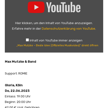
i
M
c
a
h
x
t
M
Hier klicken, um den Inhalt von YouTube anzuzeigen.
e
u
Erfahre mehr in der
Datenschutzerklärung von YouTube
.
n
t
(
z
Inhalt von YouTube immer anzeigen
V
k
„Max Mutzke – Beste Idee (Offizielles Musikvideo)“ direkt öffnen
e
e
r
–
s
B
Max Mutzke & Band
i
e
o
s
Support: ROMIE
n
t
2
e
Gloria, Köln
0
I
Do, 22.06.2023
2
d
Einlass: 19:00 Uhr
2
e
Beginn: 20:00 Uhr
/
e
42,00 € zzgl. Gebühren