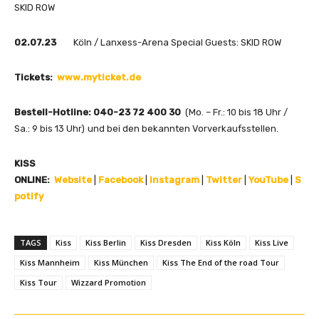
SKID ROW
02.07.23
Köln / Lanxess-Arena Special Guests: SKID ROW
Tickets:
www.myticket.de
Bestell-Hotline: 040-23 72 400 30
(Mo. – Fr.: 10 bis 18 Uhr /
Sa.: 9 bis 13 Uhr) und bei den bekannten Vorverkaufsstellen.
KISS
ONLINE:
Website
|
Facebook
|
Instagram
|
Twitter
|
YouTube
|
S
potify
TAGS
Kiss
Kiss Berlin
Kiss Dresden
Kiss Köln
Kiss Live
Kiss Mannheim
Kiss München
Kiss The End of the road Tour
Kiss Tour
Wizzard Promotion