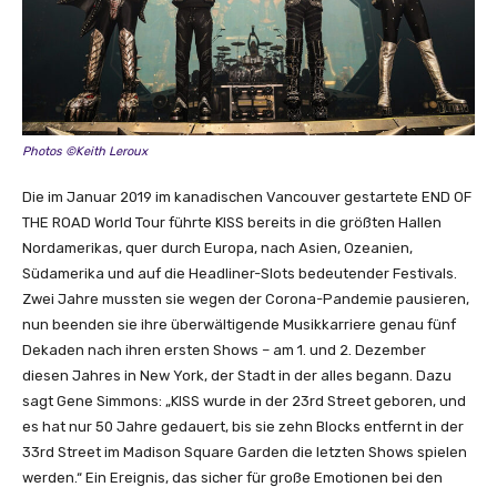
Photos ©Keith Leroux
Die im Januar 2019 im kanadischen Vancouver gestartete END OF
THE ROAD World Tour führte KISS bereits in die größten Hallen
Nordamerikas, quer durch Europa, nach Asien, Ozeanien,
Südamerika und auf die Headliner-Slots bedeutender Festivals.
Zwei Jahre mussten sie wegen der Corona-Pandemie pausieren,
nun beenden sie ihre überwältigende Musikkarriere genau fünf
Dekaden nach ihren ersten Shows – am 1. und 2. Dezember
diesen Jahres in New York, der Stadt in der alles begann. Dazu
sagt Gene Simmons: „KISS wurde in der 23rd Street geboren, und
es hat nur 50 Jahre gedauert, bis sie zehn Blocks entfernt in der
33rd Street im Madison Square Garden die letzten Shows spielen
werden.“ Ein Ereignis, das sicher für große Emotionen bei den