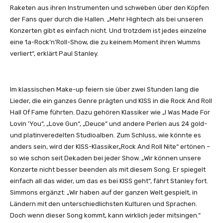
Raketen aus ihren Instrumenten und schweben über den Köpfen
der Fans quer durch die Hallen. „Mehr Hightech als bei unseren
Konzerten gibt es einfach nicht. Und trotzdem ist jedes einzelne
eine 1a-Rock’n’Roll-Show, die zu keinem Moment ihren Wumms
verliert“, erklärt Paul Stanley.
Im klassischen Make-up feiern sie über zwei Stunden lang die
Lieder, die ein ganzes Genre prägten und KISS in die Rock And Roll
Hall Of Fame führten. Dazu gehören Klassiker wie „I Was Made For
Lovin ’You“, „Love Gun“, „Deuce“ und andere Perlen aus 24 gold-
und platinveredelten Studioalben. Zum Schluss, wie könnte es
anders sein, wird der KISS-Klassiker„Rock And Roll Nite“ ertönen –
so wie schon seit Dekaden bei jeder Show. „Wir können unsere
Konzerte nicht besser beenden als mit diesem Song. Er spiegelt
einfach all das wider, um das es bei KISS geht“, fährt Stanley fort.
Simmons ergänzt: „Wir haben auf der ganzen Welt gespielt, in
Ländern mit den unterschiedlichsten Kulturen und Sprachen.
Doch wenn dieser Song kommt, kann wirklich jeder mitsingen.“