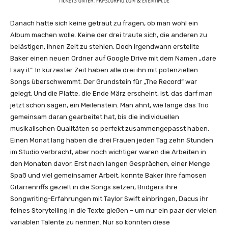
n
Y
Danach hatte sich keine getraut zu fragen, ob man wohl ein
o
Album machen wolle. Keine der drei traute sich, die anderen zu
u
belästigen, ihnen Zeit zu stehlen. Doch irgendwann erstellte
T
Baker einen neuen Ordner auf Google Drive mit dem Namen „dare
u
I say it“. In kürzester Zeit haben alle drei ihn mit potenziellen
b
Songs überschwemmt. Der Grundstein für „The Record“ war
e
gelegt. Und die Platte, die Ende März erscheint, ist, das darf man
a
jetzt schon sagen, ein Meilenstein. Man ahnt, wie lange das Trio
n
gemeinsam daran gearbeitet hat, bis die individuellen
z
musikalischen Qualitäten so perfekt zusammengepasst haben.
e
Einen Monat lang haben die drei Frauen jeden Tag zehn Stunden
i
im Studio verbracht, aber noch wichtiger waren die Arbeiten in
g
den Monaten davor. Erst nach langen Gesprächen, einer Menge
e
Spaß und viel gemeinsamer Arbeit, konnte Baker ihre famosen
n
Gitarrenriffs gezielt in die Songs setzen, Bridgers ihre
Songwriting-Erfahrungen mit Taylor Swift einbringen, Dacus ihr
feines Storytelling in die Texte gießen – um nur ein paar der vielen
variablen Talente zu nennen. Nur so konnten diese