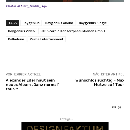
Photos © Matt_Grubb_squ
TAGS
Boygenius
Boygenius Album
Boygenius Single
Boygenius Video
FKP Scorpio Konzertproduktionen GmbH
Palladium
Prime Entertainment
VORHERIGER ARTIKEL
NÄCHSTER ARTIKEL
Alexander Eder haut sein
Wunschlos süchtig – Max
neues Album „Ganz normal“
Mutze auf Tour
raus!!!
67
- Anzeige -