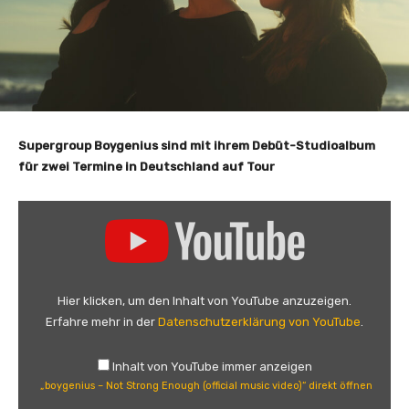
Supergroup Boygenius sind mit ihrem Debüt-Studioalbum
für zwei Termine in Deutschland auf Tour
„
b
o
y
g
Hier klicken, um den Inhalt von YouTube anzuzeigen.
e
Erfahre mehr in der
Datenschutzerklärung von YouTube
.
n
i
Inhalt von YouTube immer anzeigen
u
„boygenius – Not Strong Enough (official music video)“ direkt öffnen
s