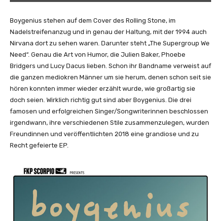
–
N
Boygenius stehen auf dem Cover des Rolling Stone, im
o
Nadelstreifenanzug und in genau der Haltung, mit der 1994 auch
t
Nirvana dort zu sehen waren. Darunter steht „The Supergroup We
S
Need“. Genau die Art von Humor, die Julien Baker, Phoebe
t
Bridgers und Lucy Dacus lieben. Schon ihr Bandname verweist auf
r
die ganzen mediokren Männer um sie herum, denen schon seit sie
o
hören konnten immer wieder erzählt wurde, wie großartig sie
n
doch seien. Wirklich richtig gut sind aber Boygenius. Die drei
g
famosen und erfolgreichen Singer/Songwriterinnen beschlossen
E
irgendwann, ihre verschiedenen Stile zusammenzulegen, wurden
n
Freundinnen und veröffentlichten 2018 eine grandiose und zu
o
Recht gefeierte EP.
u
g
h
(
o
f