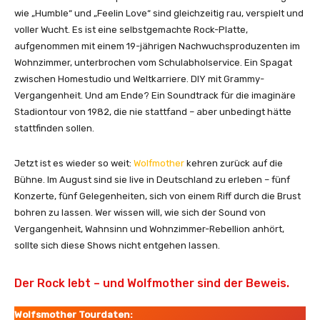
)
wie „Humble“ und „Feelin Love“ sind gleichzeitig rau, verspielt und
“
voller Wucht. Es ist eine selbstgemachte Rock-Platte,
v
aufgenommen mit einem 19-jährigen Nachwuchsproduzenten im
o
Wohnzimmer, unterbrochen vom Schulabholservice. Ein Spagat
n
zwischen Homestudio und Weltkarriere. DIY mit Grammy-
Y
Vergangenheit. Und am Ende? Ein Soundtrack für die imaginäre
o
Stadiontour von 1982, die nie stattfand – aber unbedingt hätte
u
stattfinden sollen.
T
u
Jetzt ist es wieder so weit:
Wolfmother
kehren zurück auf die
b
Bühne. Im August sind sie live in Deutschland zu erleben – fünf
e
Konzerte, fünf Gelegenheiten, sich von einem Riff durch die Brust
a
bohren zu lassen. Wer wissen will, wie sich der Sound von
n
Vergangenheit, Wahnsinn und Wohnzimmer-Rebellion anhört,
z
sollte sich diese Shows nicht entgehen lassen.
e
i
Der Rock lebt – und Wolfmother sind der Beweis.
g
e
Wolfsmother Tourdaten:
n