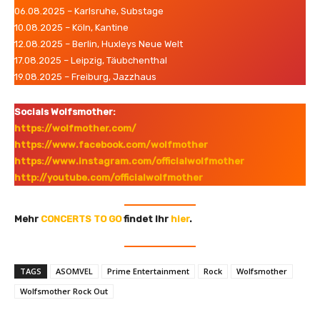
06.08.2025 – Karlsruhe, Substage
10.08.2025 – Köln, Kantine
12.08.2025 – Berlin, Huxleys Neue Welt
17.08.2025 – Leipzig, Täubchenthal
19.08.2025 – Freiburg, Jazzhaus
Socials Wolfsmother:
https://wolfmother.com/
https://www.facebook.com/wolfmother
https://www.instagram.com/officialwolfmother
http://youtube.com/officialwolfmother
Mehr
CONCERTS TO GO
findet Ihr
hier
.
TAGS
ASOMVEL
Prime Entertainment
Rock
Wolfsmother
Wolfsmother Rock Out