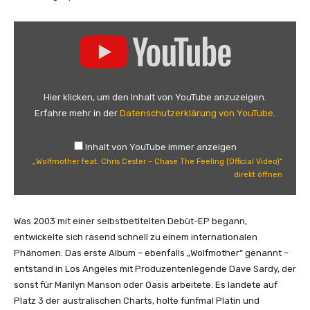
„
W
o
l
f
Hier klicken, um den Inhalt von YouTube anzuzeigen.
m
Erfahre mehr in der
Datenschutzerklärung von YouTube
.
o
t
Inhalt von YouTube immer anzeigen
h
„Wolfmother feat. Chris Cester – Chase The Feeling (Official Video)“
e
direkt öffnen
r
f
e
Was 2003 mit einer selbstbetitelten Debüt-EP begann,
a
entwickelte sich rasend schnell zu einem internationalen
t
Phänomen. Das erste Album – ebenfalls „Wolfmother“ genannt –
.
entstand in Los Angeles mit Produzentenlegende Dave Sardy, der
C
sonst für Marilyn Manson oder Oasis arbeitete. Es landete auf
h
Platz 3 der australischen Charts, holte fünfmal Platin und