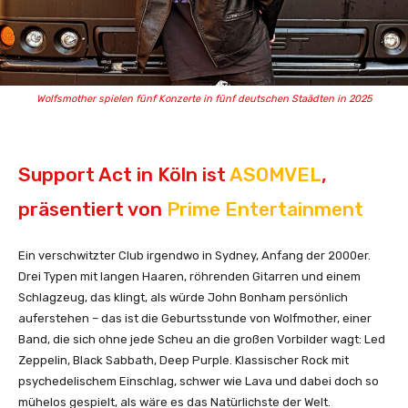
Wolfsmother spielen fünf Konzerte in fünf deutschen Staädten in 2025
Support Act in Köln ist
ASOMVEL
,
präsentiert von
Prime Entertainment
Ein verschwitzter Club irgendwo in Sydney, Anfang der 2000er.
Drei Typen mit langen Haaren, röhrenden Gitarren und einem
Schlagzeug, das klingt, als würde John Bonham persönlich
auferstehen – das ist die Geburtsstunde von Wolfmother, einer
Band, die sich ohne jede Scheu an die großen Vorbilder wagt: Led
Zeppelin, Black Sabbath, Deep Purple. Klassischer Rock mit
psychedelischem Einschlag, schwer wie Lava und dabei doch so
mühelos gespielt, als wäre es das Natürlichste der Welt.