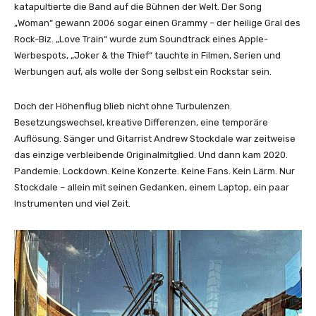
r
katapultierte die Band auf die Bühnen der Welt. Der Song
i
„Woman“ gewann 2006 sogar einen Grammy – der heilige Gral des
s
Rock-Biz. „Love Train“ wurde zum Soundtrack eines Apple-
C
Werbespots, „Joker & the Thief“ tauchte in Filmen, Serien und
e
Werbungen auf, als wolle der Song selbst ein Rockstar sein.
s
t
Doch der Höhenflug blieb nicht ohne Turbulenzen.
e
Besetzungswechsel, kreative Differenzen, eine temporäre
r
Auflösung. Sänger und Gitarrist Andrew Stockdale war zeitweise
–
das einzige verbleibende Originalmitglied. Und dann kam 2020.
C
Pandemie. Lockdown. Keine Konzerte. Keine Fans. Kein Lärm. Nur
h
Stockdale – allein mit seinen Gedanken, einem Laptop, ein paar
a
Instrumenten und viel Zeit.
s
e
T
h
e
F
e