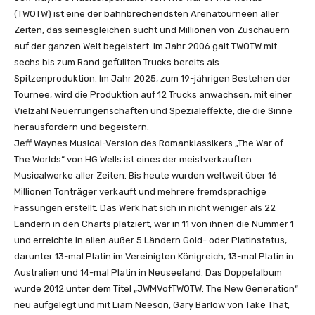
(TWOTW) ist eine der bahnbrechendsten Arenatourneen aller
Zeiten, das seinesgleichen sucht und Millionen von Zuschauern
auf der ganzen Welt begeistert. Im Jahr 2006 galt TWOTW mit
sechs bis zum Rand gefüllten Trucks bereits als
Spitzenproduktion. Im Jahr 2025, zum 19-jährigen Bestehen der
Tournee, wird die Produktion auf 12 Trucks anwachsen, mit einer
Vielzahl Neuerrungenschaften und Spezialeffekte, die die Sinne
herausfordern und begeistern.
Jeff Waynes Musical-Version des Romanklassikers „The War of
The Worlds“ von HG Wells ist eines der meistverkauften
Musicalwerke aller Zeiten. Bis heute wurden weltweit über 16
Millionen Tonträger verkauft und mehrere fremdsprachige
Fassungen erstellt. Das Werk hat sich in nicht weniger als 22
Ländern in den Charts platziert, war in 11 von ihnen die Nummer 1
und erreichte in allen außer 5 Ländern Gold- oder Platinstatus,
darunter 13-mal Platin im Vereinigten Königreich, 13-mal Platin in
Australien und 14-mal Platin in Neuseeland. Das Doppelalbum
wurde 2012 unter dem Titel „JWMVofTWOTW: The New Generation“
neu aufgelegt und mit Liam Neeson, Gary Barlow von Take That,