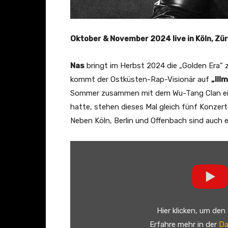
Oktober & November 2024 live in Köln, Zür
Nas
bringt im Herbst 2024 die „Golden Era“
kommt der Ostküsten-Rap-Visionär auf
„Ill
Sommer zusammen mit dem Wu-Tang Clan eine 
hatte, stehen dieses Mal gleich fünf Konz
Neben Köln, Berlin und Offenbach sind auch e
„
N
a
s
–
Hier klicken, um den
S
Erfahre mehr in der
Da