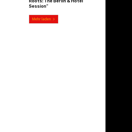
Roots: The Berlin & Hotel
Session“
Mehr laden