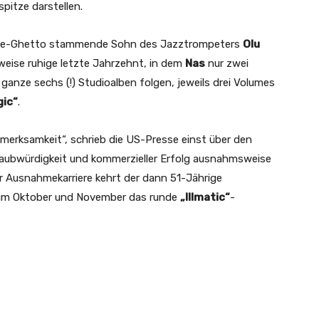
spitze darstellen.
idge-Ghetto stammende Sohn des Jazztrompeters
Olu
weise ruhige letzte Jahrzehnt, in dem
Nas
nur zwei
 ganze sechs (!) Studioalben folgen, jeweils drei Volumes
gic“
.
fmerksamkeit“, schrieb die US-Presse einst über den
laubwürdigkeit und kommerzieller Erfolg ausnahmsweise
 Ausnahmekarriere kehrt der dann 51-Jährige
 im Oktober und November das runde
„Illmatic“
-