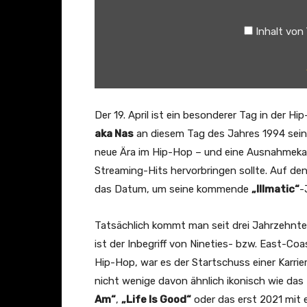
i
t
Inhalt von
t
i
n
g
W
Der 19. April ist ein besonderer Tag in der H
i
aka Nas
an diesem Tag des Jahres 1994 sei
t
neue Ära im Hip-Hop – und eine Ausnahmekarr
h
Streaming-Hits hervorbringen sollte. Auf d
M
das Datum, um seine kommende
„Illmatic“
-
y
T
Tatsächlich kommt man seit drei Jahrzehnte
h
ist der Inbegriff von Nineties- bzw. East-Co
o
Hip-Hop, war es der Startschuss einer Karrier
u
nicht wenige davon ähnlich ikonisch wie da
g
Am“
,
„Life Is Good“
oder das erst 2021 mi