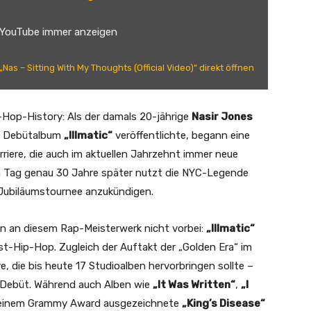
 YouTube immer anzeigen
„Nas – Sitting With My Thoughts (Official Video)“ direkt öffnen
ip-Hop-History: Als der damals 20-jährige
Nasir Jones
n Debütalbum
„Illmatic“
veröffentlichte, begann eine
iere, die auch im aktuellen Jahrzehnt immer neue
en Tag genau 30 Jahre später nutzt die NYC-Legende
Jubiläumstournee anzukündigen.
n an diesem Rap-Meisterwerk nicht vorbei:
„Illmatic“
ast-Hip-Hop. Zugleich der Auftakt der „Golden Era“ im
e, die bis heute 17 Studioalben hervorbringen sollte –
s Debüt. Während auch Alben wie
„It Was Written“
,
„I
t einem Grammy Award ausgezeichnete
„King’s Disease“