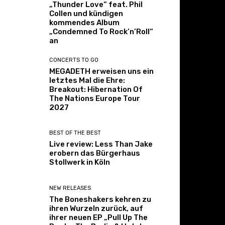
„Thunder Love“ feat. Phil
Collen und kündigen
kommendes Album
„Condemned To Rock’n’Roll“
an
CONCERTS TO GO
MEGADETH erweisen uns ein
letztes Mal die Ehre:
Breakout: Hibernation Of
The Nations Europe Tour
2027
BEST OF THE BEST
Live review: Less Than Jake
erobern das Bürgerhaus
Stollwerk in Köln
NEW RELEASES
The Boneshakers kehren zu
ihren Wurzeln zurück, auf
ihrer neuen EP „Pull Up The