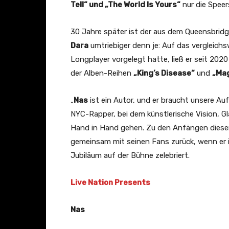
Tell“ und „The World Is Yours“
nur die Speer
30 Jahre später ist der aus dem Queensbr
Dara
umtriebiger denn je: Auf das vergleichs
Longplayer vorgelegt hatte, ließ er seit 2020
der Alben-Reihen
„King’s Disease“
und
„Ma
„
Nas
ist ein Autor, und er braucht unsere Au
NYC-Rapper, bei dem künstlerische Vision, G
Hand in Hand gehen. Zu den Anfängen dieser
gemeinsam mit seinen Fans zurück, wenn er
Jubiläum auf der Bühne zelebriert.
Live Nation Presents
Nas