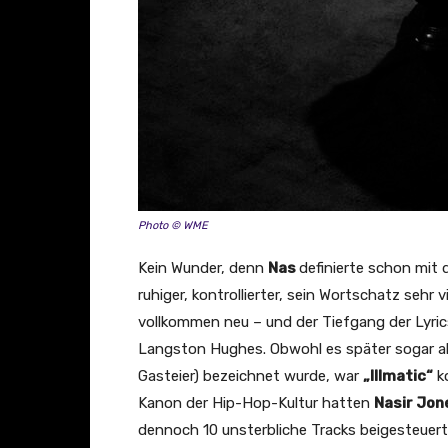
i
g
e
n
Photo © WME
Kein Wunder, denn
Nas
definierte schon mit
ruhiger, kontrollierter, sein Wortschatz sehr 
vollkommen neu – und der Tiefgang der Lyric
Langston Hughes. Obwohl es später sogar al
Gasteier) bezeichnet wurde, war
„Illmatic“
k
Kanon der Hip-Hop-Kultur hatten
Nasir Jon
dennoch 10 unsterbliche Tracks beigesteuer