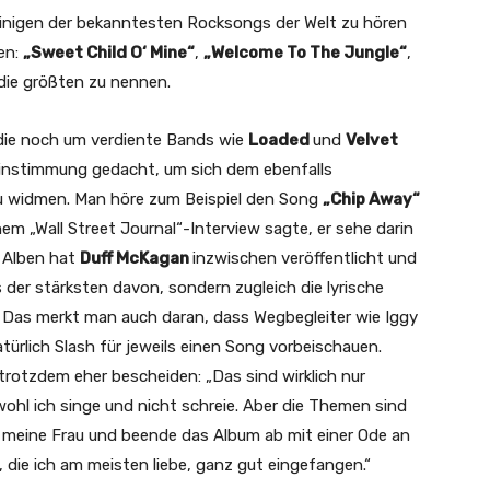
inigen der bekanntesten Rocksongs der Welt zu hören
en:
„Sweet Child O‘ Mine“
,
„Welcome To The Jungle“
,
 die größten zu nennen.
, die noch um verdiente Bands wie
Loaded
und
Velvet
Einstimmung gedacht, um sich dem ebenfalls
 widmen. Man höre zum Beispiel den Song
„Chip Away“
em „Wall Street Journal“-Interview sagte, er sehe darin
e Alben hat
Duff McKagan
inzwischen veröffentlicht und
s der stärksten davon, sondern zugleich die lyrische
. Das merkt man auch daran, dass Wegbegleiter wie Iggy
atürlich Slash für jeweils einen Song vorbeischauen.
rotzdem eher bescheiden: „Das sind wirklich nur
ohl ich singe und nicht schreie. Aber die Themen sind
an meine Frau und beende das Album ab mit einer Ode an
 die ich am meisten liebe, ganz gut eingefangen.“