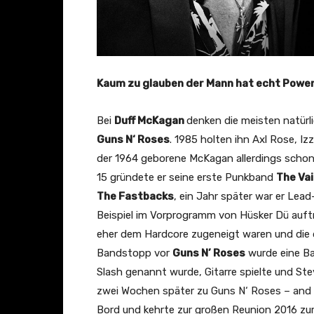
Kaum zu glauben der Mann hat echt Power
Bei
Duff McKagan
denken die meisten natürl
Guns N‘ Roses
. 1985 holten ihn Axl Rose, Iz
der 1964 geborene McKagan allerdings schon e
15 gründete er seine erste Punkband
The Va
The Fastbacks
, ein Jahr später war er Lead
Beispiel im Vorprogramm von Hüsker Dü auf
eher dem Hardcore zugeneigt waren und die
Bandstopp vor
Guns N’ Roses
wurde eine 
Slash genannt wurde, Gitarre spielte und St
zwei Wochen später zu Guns N‘ Roses – and t
Bord und kehrte zur großen Reunion 2016 zurü