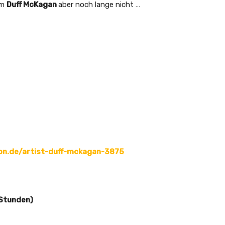
em
Duff McKagan
aber noch lange nicht …
ion.de/artist-duff-mckagan-3875
 Stunden)