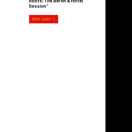
Roots: The Berlin & Hotel
Session“
Mehr laden