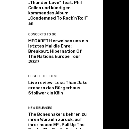
„Thunder Love“ feat. Phil
Collen und kündigen
kommendes Album
„Condemned To Rock’n’Roll“
an
CONCERTS TO GO
MEGADETH erweisen uns ein
letztes Mal die Ehre:
Breakout: Hibernation Of
The Nations Europe Tour
2027
BEST OF THE BEST
Live review: Less Than Jake
erobern das Bürgerhaus
Stollwerk in Köln
NEW RELEASES
The Boneshakers kehren zu
ihren Wurzeln zurück, auf
ihrer neuen EP „Pull Up The