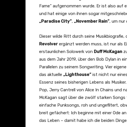
Fame“ aufgenommen wurde. Er ist also auf e
und hat einige von ihnen sogar mitgeschrieb
„Paradise City“
,
„November Rain“
, um nur
Dieser wilde Ritt durch seine Musikbiografie
Revolver
ergänzt werden muss, ist nur als 
erstaunlichen Solowerk von
Duff McKagan
zu
aus dem Jahr 2019, über den Bob Dylan in ein
Parallelen zu seinem Songwriting. Vier eigen
das aktuelle
„Lighthouse“
ist nicht nur eine
Essenz seines bisherigen Lebens als Musiker
Pop, Jerry Cantrell von Alice In Chains und n
McKagan sagt über die zwölf starken Songs t
einfache Punksongs, roh und ungefiltert, obw
breit gefächert: Ich beginne mit einer Ode 
das Leben – damit habe ich die beiden Dinge,