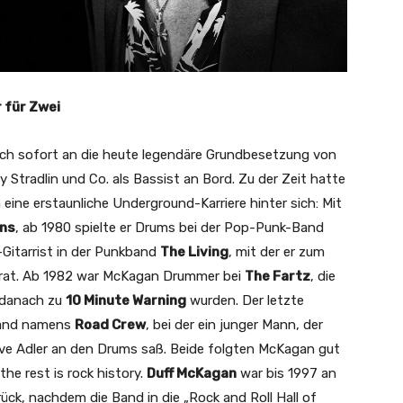
 für Zwei
ich sofort an die heute legendäre Grundbesetzung von
zy Stradlin und Co. als Bassist an Bord. Zu der Zeit hatte
ine erstaunliche Underground-Karriere hinter sich: Mit
ins
, ab 1980 spielte er Drums bei der Pop-Punk-Band
-Gitarrist in der Punkband
The Living
, mit der er zum
trat. Ab 1982 war McKagan Drummer bei
The Fartz
, die
 danach zu
10 Minute Warning
wurden. Der letzte
Band namens
Road Crew
, bei der ein junger Mann, der
eve Adler an den Drums saß. Beide folgten McKagan gut
he rest is rock history.
Duff McKagan
war bis 1997 an
ck, nachdem die Band in die „Rock and Roll Hall of