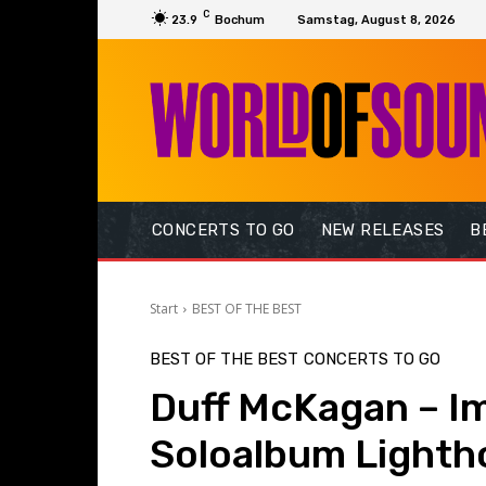
C
23.9
Bochum
Samstag, August 8, 2026
CONCERTS TO GO
NEW RELEASES
B
Start
BEST OF THE BEST
BEST OF THE BEST
CONCERTS TO GO
Duff McKagan – I
Soloalbum Lighth