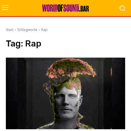
Start
Schlagworte
Rap
Tag:
Rap